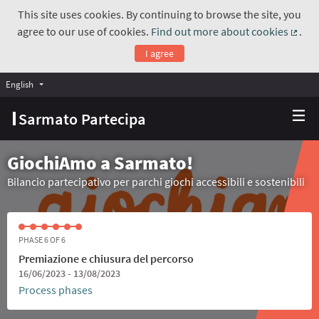
This site uses cookies. By continuing to browse the site, you
agree to our use of cookies.
Find out more about cookies
.
(Exte
I agree
English
Choose language
Scegli la lingua
Sarmato Partecipa
GiochiAmo a Sarmato!
Bilancio partecipativo per parchi giochi accessibili e sostenibili
PHASE 6 OF 6
Premiazione e chiusura del percorso
16/06/2023 - 13/08/2023
Process phases