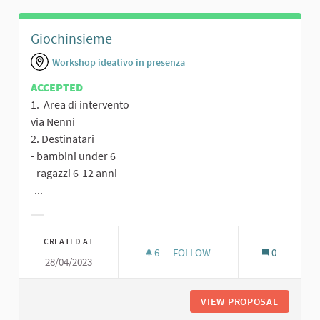
Giochinsieme
Workshop ideativo in presenza
ACCEPTED
1. Area di intervento
via Nenni
2. Destinatari
- bambini under 6
- ragazzi 6-12 anni
-...
Filter results for category:
CREATED AT
6
6 FOLLOWERS
FOLLOW
0
28/04/2023
GIOCHINSIEME
VIEW PROPOSAL
GIOCHIN