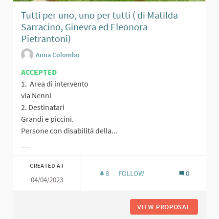
Tutti per uno, uno per tutti ( di Matilda
Sarracino, Ginevra ed Eleonora
Pietrantoni)
Anna Colombo
ACCEPTED
1. Area di intervento
via Nenni
2. Destinatari
Grandi e piccini.
Persone con disabilità della...
Filter results for category:
CREATED AT
8
8 FOLLOWERS
FOLLOW
0
04/04/2023
TUTTI PER UNO, UNO PER TUTT
VIEW PROPOSAL
TUTTI P