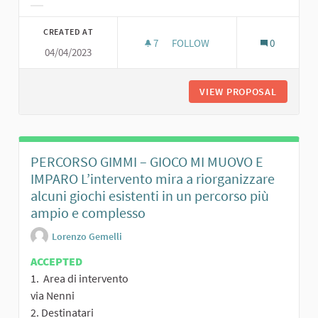
Filter results for category:
CREATED AT
7
7 FOLLOWERS
FOLLOW
0
04/04/2023
VIEW PROPOSAL
IL NUOVO
PERCORSO GIMMI – GIOCO MI MUOVO E
IMPARO L’intervento mira a riorganizzare
alcuni giochi esistenti in un percorso più
ampio e complesso
Lorenzo Gemelli
ACCEPTED
1. Area di intervento
via Nenni
2. Destinatari