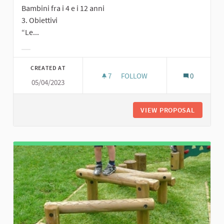
Bambini fra i 4 e i 12 anni
3. Obiettivi
“Le...
Filter results for category:
CREATED AT
7
7 FOLLOWERS
FOLLOW
0
05/04/2023
PERC
VIEW PROPOSAL
PERCORS