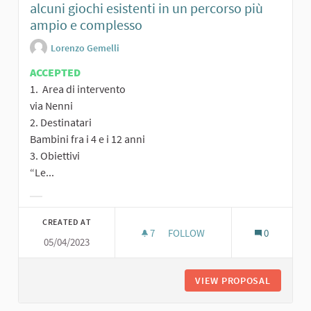
alcuni giochi esistenti in un percorso più
ampio e complesso
Lorenzo Gemelli
ACCEPTED
1. Area di intervento
via Nenni
2. Destinatari
Bambini fra i 4 e i 12 anni
3. Obiettivi
“Le...
Filter results for category:
CREATED AT
7
7 FOLLOWERS
FOLLOW
0
05/04/2023
PERC
VIEW PROPOSAL
PERCORS