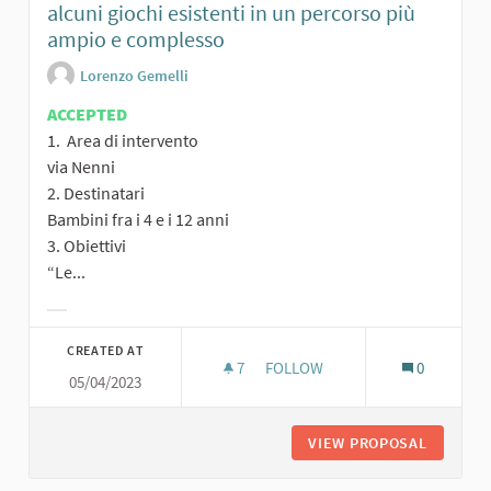
alcuni giochi esistenti in un percorso più
ampio e complesso
Lorenzo Gemelli
ACCEPTED
1. Area di intervento
via Nenni
2. Destinatari
Bambini fra i 4 e i 12 anni
3. Obiettivi
“Le...
Filter results for category:
CREATED AT
7
7 FOLLOWERS
FOLLOW
0
05/04/2023
PERC
VIEW PROPOSAL
PERCORS