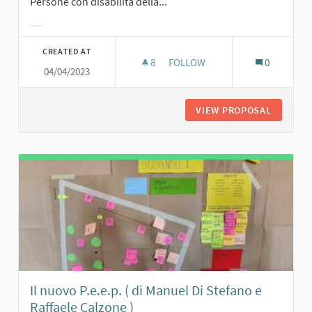
Persone con disabilità della...
Filter results for category:
CREATED AT
8
8 FOLLOWERS
FOLLOW
0
04/04/2023
TUTTI PER UNO, UNO PER TUTT
VIEW PROPOSAL
TUTTI P
Il nuovo P.e.e.p. ( di Manuel Di Stefano e
Raffaele Calzone )