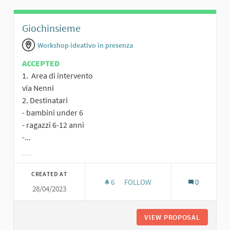
Giochinsieme
Workshop ideativo in presenza
ACCEPTED
1. Area di intervento
via Nenni
2. Destinatari
- bambini under 6
- ragazzi 6-12 anni
-...
Filter results for category:
CREATED AT
6
6 FOLLOWERS
FOLLOW
0
28/04/2023
GIOCHINSIEME
VIEW PROPOSAL
GIOCHIN