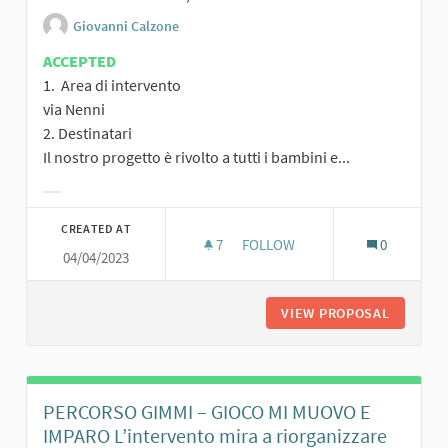
Giovanni Calzone
ACCEPTED
1. Area di intervento
via Nenni
2. Destinatari
Il nostro progetto è rivolto a tutti i bambini e...
Filter results for category:
CREATED AT
7
7 FOLLOWERS
FOLLOW
0
04/04/2023
VIEW PROPOSAL
IL NUOVO
PERCORSO GIMMI – GIOCO MI MUOVO E
IMPARO L’intervento mira a riorganizzare