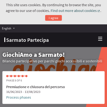
This site uses cookies. By continuing to browse the site, you
agree to our use of cookies.
Find out more about cookies
.
(Exte
I agree
English
Choose language
Scegli la lingua
Sarmato Partecipa
GiochiAmo a Sarmato!
Bilancio partecipativo per parchi giochi accessibili e sostenibili
PHASE 6 OF 6
Premiazione e chiusura del percorso
16/06/2023 - 13/08/2023
Process phases