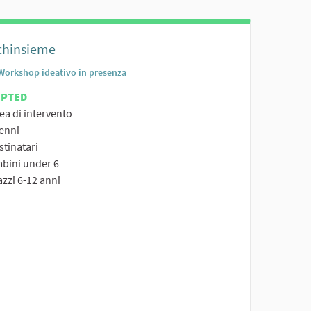
chinsieme
Workshop ideativo in presenza
EPTED
ea di intervento
Nenni
stinatari
mbini under 6
azzi 6-12 anni
er results for category: