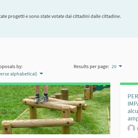
te progetti e sono state votate dai cittadini dalle cittadine.
oposals by:
Results per page:
20
verse alphabetical)
PER
IMP
alcu
amp