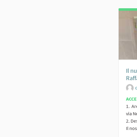
Il n
Raff
ACC
1. Ar
via N
2. De
Il no