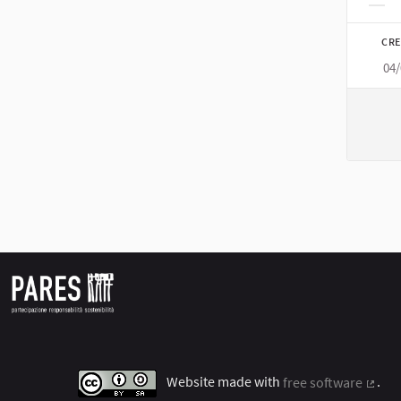
Filt
CRE
04
Website made with
free software
.
(Exter