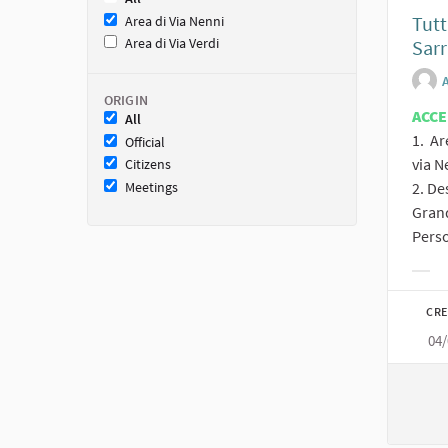
Tutt
Area di Via Nenni
Area di Via Verdi
Sarr
ORIGIN
ACC
All
1. Ar
Official
via N
Citizens
Meetings
2. De
Grand
Perso
Filt
CRE
04