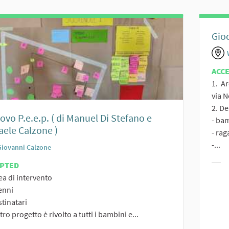
Gio
ACC
1. Ar
via 
2. De
uovo P.e.e.p. ( di Manuel Di Stefano e
- ba
aele Calzone )
- rag
-...
Giovanni Calzone
EPTED
Filt
ea di intervento
enni
stinatari
stro progetto è rivolto a tutti i bambini e...