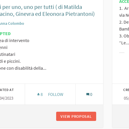
ACC
i per uno, uno per tutti ( di Matilda
1. Ar
acino, Ginevra ed Eleonora Pietrantoni)
via 
2. De
Anna Colombo
Bambi
EPTED
3. Ob
ea di intervento
“Le..
enni
stinatari
Filt
i e piccini.
ne con disabilità della...
er results for category:
ATED AT
CR
8
8 FOLLOWERS
FOLLOW
0
/04/2023
05
TUTTI PER UNO, UNO PER TUTTI ( DI MAT
VIEW PROPOSAL
TUTTI PER UNO, U