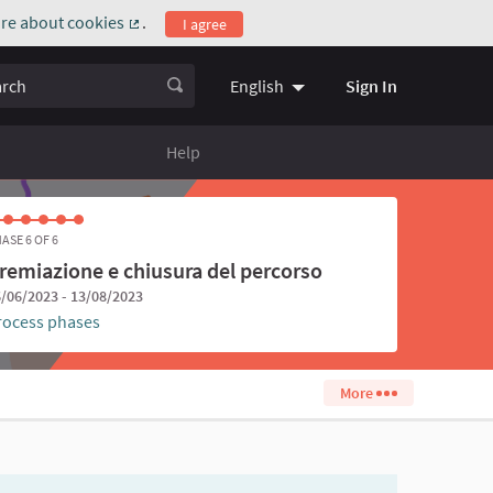
re about cookies
.
I agree
(External link)
ch
Sign In
English
Choose language
Scegli la l
Help
ASE 6 OF 6
remiazione e chiusura del percorso
/06/2023 - 13/08/2023
rocess phases
More