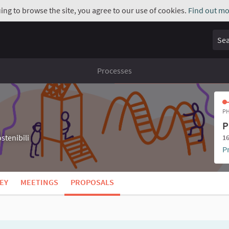
uing to browse the site, you agree to our use of cookies.
Find out mo
Sear
Processes
PH
P
stenibili
16
P
EY
MEETINGS
PROPOSALS