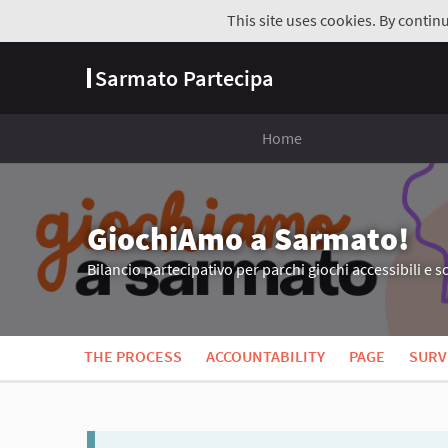
This site uses cookies. By contin
Sarmato Partecipa
Home
GiochiAmo a Sarmato!
Bilancio partecipativo per parchi giochi accessibili e so
THE PROCESS
ACCOUNTABILITY
PAGE
SURV