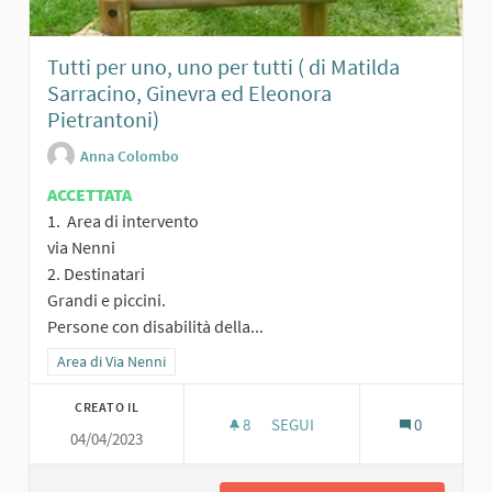
Tutti per uno, uno per tutti ( di Matilda
Sarracino, Ginevra ed Eleonora
Pietrantoni)
Anna Colombo
ACCETTATA
1. Area di intervento
via Nenni
2. Destinatari
Grandi e piccini.
Persone con disabilità della...
Filtra i risultati per categoria: Area di Via Nenni
Area di Via Nenni
CREATO IL
8
8 SOSTENITORI
SEGUI
0
04/04/2023
TUTTI PER UNO, UNO PER TUTT