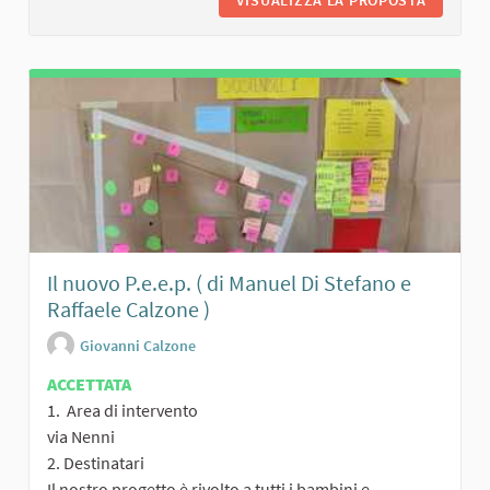
VISUALIZZA LA PROPOSTA
GIOCHIN
Il nuovo P.e.e.p. ( di Manuel Di Stefano e
Raffaele Calzone )
Giovanni Calzone
ACCETTATA
1. Area di intervento
via Nenni
2. Destinatari
Il nostro progetto è rivolto a tutti i bambini e...