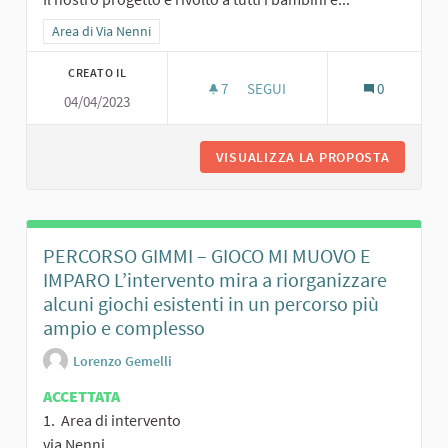
Filtra i risultati per categoria: Area di Via Nenni
Area di Via Nenni
CREATO IL
7
7 SOSTENITORI
SEGUI
0
04/04/2023
VISUALIZZA LA PROPOSTA
IL NUOVO
PERCORSO GIMMI – GIOCO MI MUOVO E
IMPARO L’intervento mira a riorganizzare
alcuni giochi esistenti in un percorso più
ampio e complesso
Lorenzo Gemelli
ACCETTATA
1. Area di intervento
via Nenni