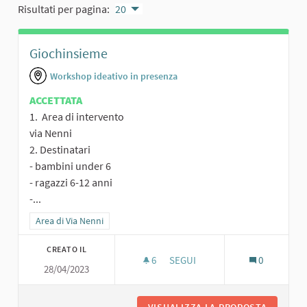
Risultati per pagina:
20
Giochinsieme
Workshop ideativo in presenza
ACCETTATA
1. Area di intervento
via Nenni
2. Destinatari
- bambini under 6
- ragazzi 6-12 anni
-...
Filtra i risultati per categoria: Area di Via Nenni
Area di Via Nenni
CREATO IL
6
6 SOSTENITORI
SEGUI
0
28/04/2023
GIOCHINSIEME