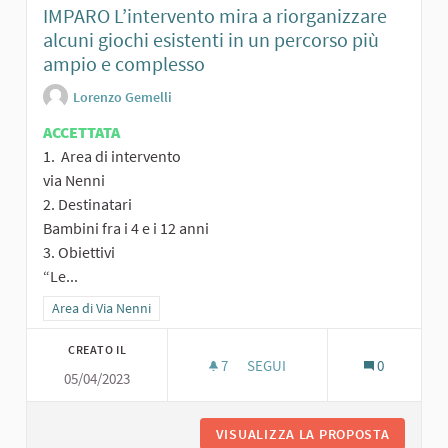
IMPARO L’intervento mira a riorganizzare
alcuni giochi esistenti in un percorso più
ampio e complesso
Lorenzo Gemelli
ACCETTATA
1. Area di intervento
via Nenni
2. Destinatari
Bambini fra i 4 e i 12 anni
3. Obiettivi
“Le...
Filtra i risultati per categoria: Area di Via Nenni
Area di Via Nenni
CREATO IL
7
7 SOSTENITORI
SEGUI
0
05/04/2023
PERC
VISUALIZZA LA PROPOSTA
PERCORS