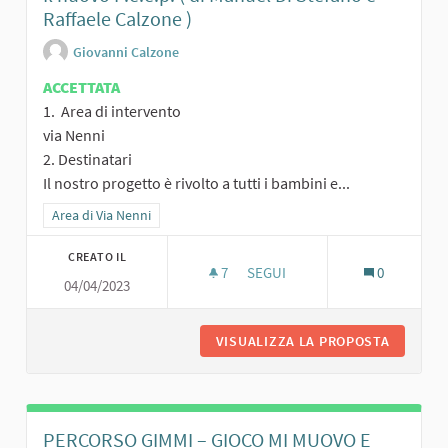
Raffaele Calzone )
Giovanni Calzone
ACCETTATA
1. Area di intervento
via Nenni
2. Destinatari
Il nostro progetto è rivolto a tutti i bambini e...
Filtra i risultati per categoria: Area di Via Nenni
Area di Via Nenni
CREATO IL
7
7 SOSTENITORI
SEGUI
0
04/04/2023
VISUALIZZA LA PROPOSTA
IL NUOVO
PERCORSO GIMMI – GIOCO MI MUOVO E