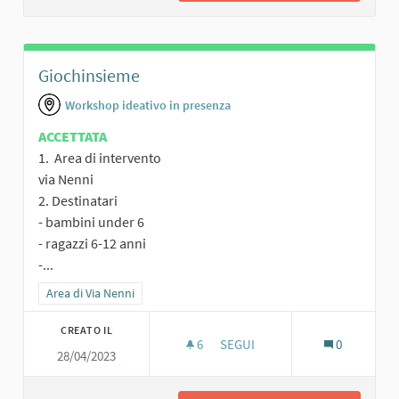
Giochinsieme
Workshop ideativo in presenza
ACCETTATA
1. Area di intervento
via Nenni
2. Destinatari
- bambini under 6
- ragazzi 6-12 anni
-...
Filtra i risultati per categoria: Area di Via Nenni
Area di Via Nenni
CREATO IL
6
6 SOSTENITORI
SEGUI
0
28/04/2023
GIOCHINSIEME