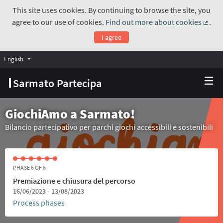
This site uses cookies. By continuing to browse the site, you
agree to our use of cookies.
Find out more about cookies
.
(Exte
I agree
English
Choose language
Scegli la lingua
Sarmato Partecipa
GiochiAmo a Sarmato!
Bilancio partecipativo per parchi giochi accessibili e sostenibili
PHASE 6 OF 6
Premiazione e chiusura del percorso
16/06/2023 - 13/08/2023
Process phases