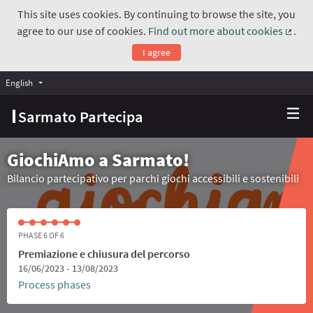
This site uses cookies. By continuing to browse the site, you
agree to our use of cookies.
Find out more about cookies
.
(Exte
I agree
English
Choose language
Scegli la lingua
Sarmato Partecipa
GiochiAmo a Sarmato!
Bilancio partecipativo per parchi giochi accessibili e sostenibili
PHASE 6 OF 6
Premiazione e chiusura del percorso
16/06/2023 - 13/08/2023
Process phases