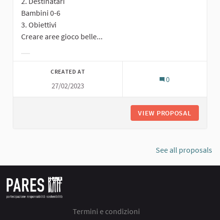
2. Destinatari
Bambini 0-6
3. Obiettivi
Creare aree gioco belle...
Filter results for category:
CREATED AT
0
27/02/2023
VIEW PROPOSAL
PARCO G
See all proposals
Termini e condizioni