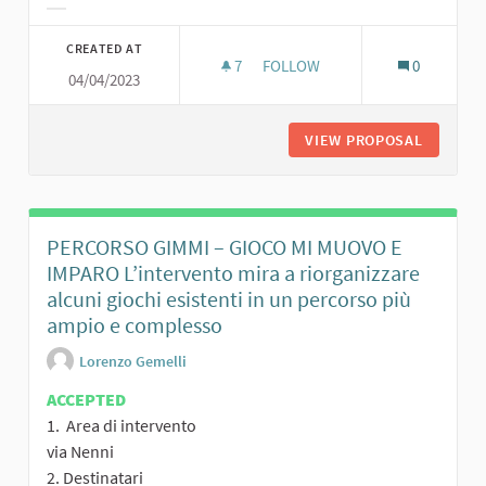
Filter results for category:
CREATED AT
7
7 FOLLOWERS
FOLLOW
0
04/04/2023
VIEW PROPOSAL
IL NUOVO
PERCORSO GIMMI – GIOCO MI MUOVO E
IMPARO L’intervento mira a riorganizzare
alcuni giochi esistenti in un percorso più
ampio e complesso
Lorenzo Gemelli
ACCEPTED
1. Area di intervento
via Nenni
2. Destinatari