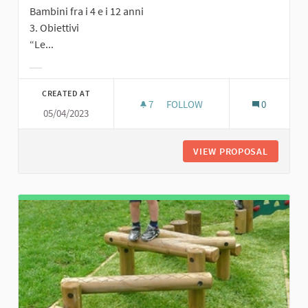
Bambini fra i 4 e i 12 anni
3. Obiettivi
“Le...
Filter results for category:
CREATED AT
7
7 FOLLOWERS
FOLLOW
0
05/04/2023
PERC
VIEW PROPOSAL
PERCORS