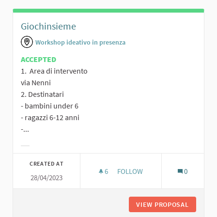
Giochinsieme
Workshop ideativo in presenza
ACCEPTED
1. Area di intervento
via Nenni
2. Destinatari
- bambini under 6
- ragazzi 6-12 anni
-...
Filter results for category:
CREATED AT
6
6 FOLLOWERS
FOLLOW
0
28/04/2023
GIOCHINSIEME
VIEW PROPOSAL
GIOCHIN