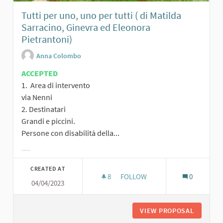
Tutti per uno, uno per tutti ( di Matilda
Sarracino, Ginevra ed Eleonora
Pietrantoni)
Anna Colombo
ACCEPTED
1. Area di intervento
via Nenni
2. Destinatari
Grandi e piccini.
Persone con disabilità della...
Filter results for category:
CREATED AT
8
8 FOLLOWERS
FOLLOW
0
04/04/2023
TUTTI PER UNO, UNO PER TUTT
VIEW PROPOSAL
TUTTI P