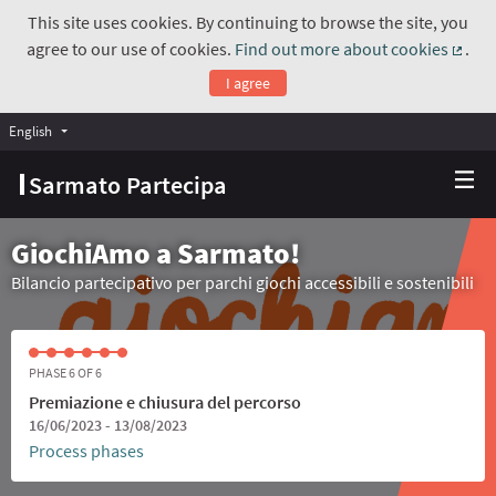
This site uses cookies. By continuing to browse the site, you
agree to our use of cookies.
Find out more about cookies
.
(Exte
I agree
English
Choose language
Scegli la lingua
Sarmato Partecipa
GiochiAmo a Sarmato!
Bilancio partecipativo per parchi giochi accessibili e sostenibili
PHASE 6 OF 6
Premiazione e chiusura del percorso
16/06/2023 - 13/08/2023
Process phases