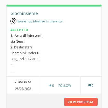
Giochinsieme
Workshop ideativo in presenza
ACCEPTED
1. Area di intervento
via Nenni
2. Destinatari
- bambini under 6
- ragazzi 6-12 anni
-...
Filter results for category:
CREATED AT
6
6 FOLLOWERS
FOLLOW
0
28/04/2023
GIOCHINSIEME
VIEW PROPOSAL
GIOCHIN