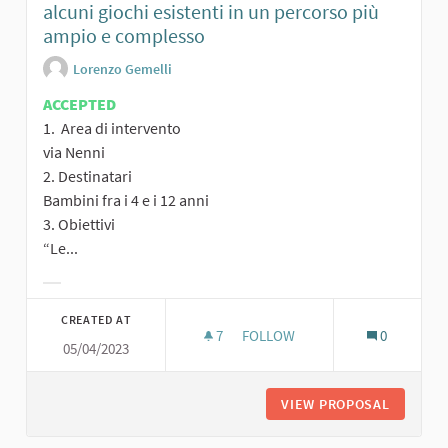
alcuni giochi esistenti in un percorso più
ampio e complesso
Lorenzo Gemelli
ACCEPTED
1. Area di intervento
via Nenni
2. Destinatari
Bambini fra i 4 e i 12 anni
3. Obiettivi
“Le...
Filter results for category:
CREATED AT
7
7 FOLLOWERS
FOLLOW
0
05/04/2023
PERC
VIEW PROPOSAL
PERCORS