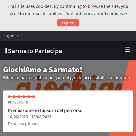
This site uses cookies. By continuing to browse the site, you
agree to our use of cookies.
Find out more about cookies
.
(Exte
I agree
English
Choose language
Scegli la lingua
Sarmato Partecipa
GiochiAmo a Sarmato!
Bilancio partecipativo per parchi giochi accessibili e sostenibili
PHASE 6 OF 6
Premiazione e chiusura del percorso
16/06/2023 - 13/08/2023
Process phases