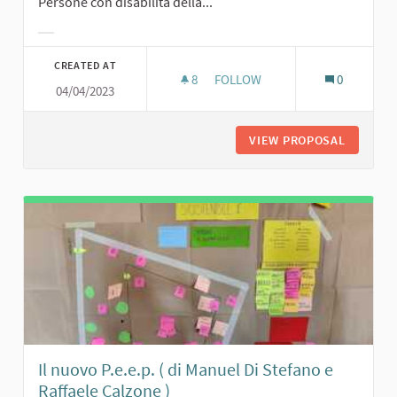
Persone con disabilità della...
Filter results for category:
CREATED AT
8
8 FOLLOWERS
FOLLOW
0
04/04/2023
TUTTI PER UNO, UNO PER TUTT
VIEW PROPOSAL
TUTTI P
Il nuovo P.e.e.p. ( di Manuel Di Stefano e
Raffaele Calzone )