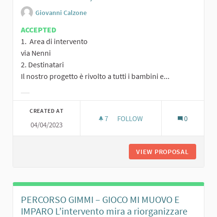
Giovanni Calzone
ACCEPTED
1. Area di intervento
via Nenni
2. Destinatari
Il nostro progetto è rivolto a tutti i bambini e...
Filter results for category:
CREATED AT
7
7 FOLLOWERS
FOLLOW
0
04/04/2023
VIEW PROPOSAL
IL NUOVO
PERCORSO GIMMI – GIOCO MI MUOVO E
IMPARO L’intervento mira a riorganizzare