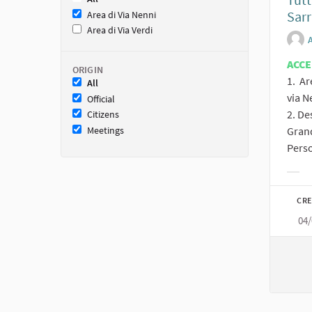
Sarr
Area di Via Nenni
Area di Via Verdi
ACC
ORIGIN
1. Ar
All
via N
Official
2. De
Citizens
Meetings
Grand
Perso
Filt
CRE
04