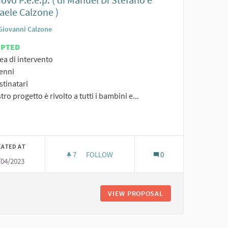
aele Calzone )
Giovanni Calzone
EPTED
ea di intervento
Nenni
stinatari
stro progetto è rivolto a tutti i bambini e...
er results for category:
EATED AT
7
7 FOLLOWERS
FOLLOW
0
/04/2023
ILDA SARRACINO, GINEVRA ED ELEONORA PIETRANTONI)
NO PER TUTTI ( DI MATILDA SARRACINO, GINEVRA ED ELEONORA PI
VIEW PROPOSAL
IL NUOVO P.E.E.P.