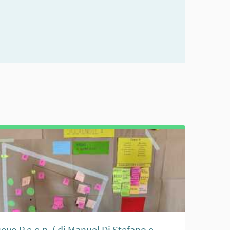
uovo P.e.e.p. ( di Manuel Di Stefano e