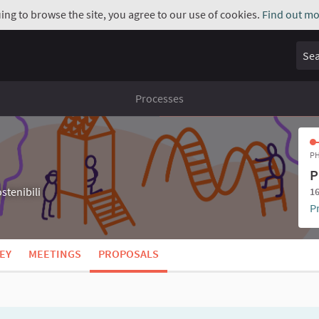
uing to browse the site, you agree to our use of cookies.
Find out mo
Sear
Processes
PH
P
stenibili
16
P
EY
MEETINGS
PROPOSALS