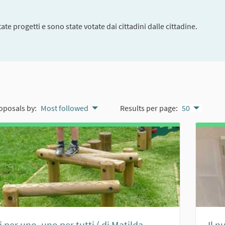
te progetti e sono state votate dai cittadini dalle cittadine.
oposals by:
Most followed
Results per page:
50
i per uno, uno per tutti ( di Matilda
Il n