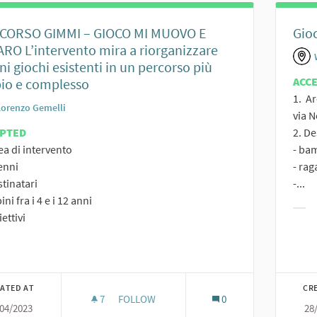
CORSO GIMMI – GIOCO MI MUOVO E
Gio
RO L’intervento mira a riorganizzare
ni giochi esistenti in un percorso più
ACC
io e complesso
1. Ar
Lorenzo Gemelli
via 
EPTED
2. De
ea di intervento
- ba
enni
- rag
stinatari
-...
ni fra i 4 e i 12 anni
Filt
ettivi
er results for category:
ATED AT
CR
7
7 FOLLOWERS
FOLLOW
0
/04/2023
28
PERCORSO GIMMI –