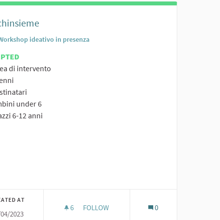
chinsieme
Workshop ideativo in presenza
EPTED
ea di intervento
Nenni
stinatari
mbini under 6
azzi 6-12 anni
er results for category:
EATED AT
6
6 FOLLOWERS
FOLLOW
0
/04/2023
 GIOCO MI MUOVO E IMPARO L’INTERVENTO MIRA A RIORGANIZZARE ALCUNI GIOCHI 
GIOCHINSIEME