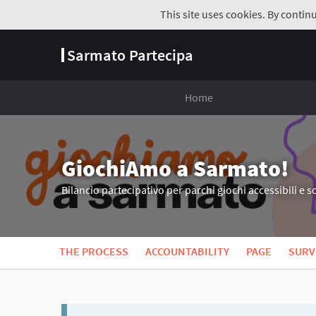
This site uses cookies. By contin
Sarmato Partecipa
Home
GiochiAmo a Sarmato!
Bilancio partecipativo per parchi giochi accessibili e so
THE PROCESS
ACCOUNTABILITY
PAGE
SURV