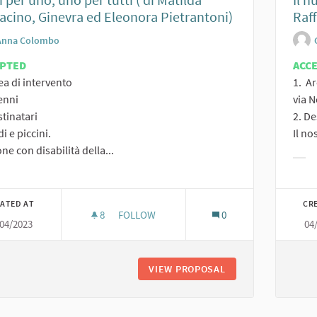
acino, Ginevra ed Eleonora Pietrantoni)
Raff
Anna Colombo
EPTED
ACC
ea di intervento
1. Ar
enni
via 
stinatari
2. De
i e piccini.
Il no
ne con disabilità della...
Filt
er results for category:
ATED AT
CR
8
8 FOLLOWERS
FOLLOW
0
/04/2023
04
TUTTI PER UNO, UNO PER TUTTI ( DI MAT
VIEW PROPOSAL
TUTTI PER UNO, U