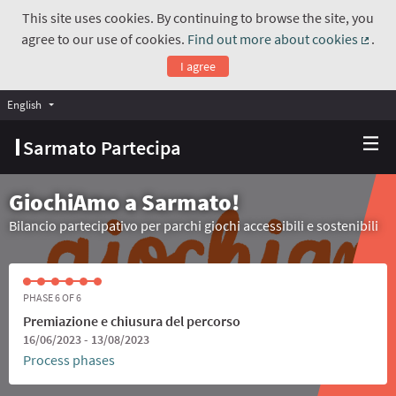
This site uses cookies. By continuing to browse the site, you
agree to our use of cookies.
Find out more about cookies
.
(Exte
I agree
English
Choose language
Scegli la lingua
Sarmato Partecipa
GiochiAmo a Sarmato!
Bilancio partecipativo per parchi giochi accessibili e sostenibili
PHASE 6 OF 6
Premiazione e chiusura del percorso
16/06/2023 - 13/08/2023
Process phases