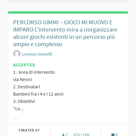
PERCORSO GIMMI – GIOCO MI MUOVO E
IMPARO L’intervento mira a riorganizzare
alcuni giochi esistenti in un percorso più
ampio e complesso
Lorenzo Gemelli
ACCEPTED
1. Area di intervento
via Nenni
2. Destinatari
Bambini fra i 4 e i 12 anni
3. Obiettivi
“Le...
Filter results for category:
CREATED AT
7
7 FOLLOWERS
FOLLOW
0