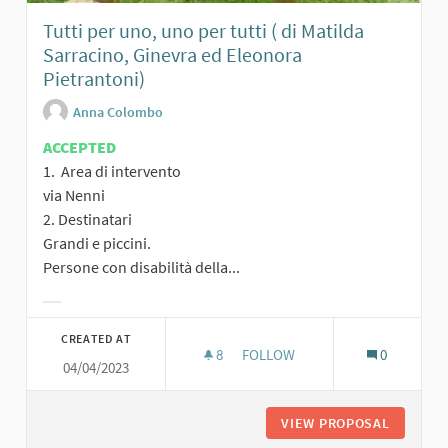
Tutti per uno, uno per tutti ( di Matilda
Sarracino, Ginevra ed Eleonora
Pietrantoni)
Anna Colombo
ACCEPTED
1. Area di intervento
via Nenni
2. Destinatari
Grandi e piccini.
Persone con disabilità della...
Filter results for category:
CREATED AT
8
8 FOLLOWERS
FOLLOW
0
04/04/2023
TUTTI PER UNO, UNO PER TUTT
VIEW PROPOSAL
TUTTI P