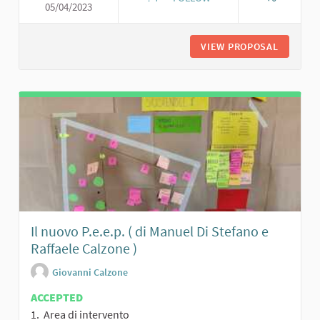
05/04/2023
PERC
VIEW PROPOSAL
PERCORS
Il nuovo P.e.e.p. ( di Manuel Di Stefano e
Raffaele Calzone )
Giovanni Calzone
ACCEPTED
1. Area di intervento