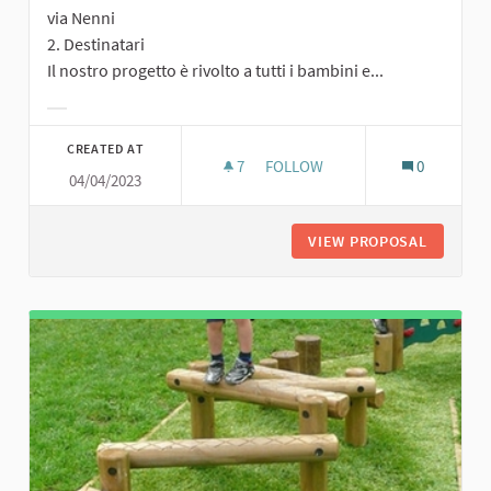
via Nenni
2. Destinatari
Il nostro progetto è rivolto a tutti i bambini e...
Filter results for category:
CREATED AT
7
7 FOLLOWERS
FOLLOW
0
04/04/2023
VIEW PROPOSAL
IL NUOVO