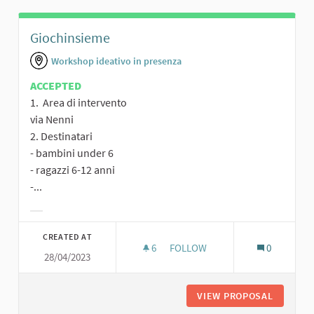
Giochinsieme
Workshop ideativo in presenza
ACCEPTED
1. Area di intervento
via Nenni
2. Destinatari
- bambini under 6
- ragazzi 6-12 anni
-...
Filter results for category:
CREATED AT
6
6 FOLLOWERS
FOLLOW
0
28/04/2023
GIOCHINSIEME
VIEW PROPOSAL
GIOCHIN