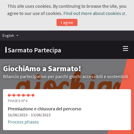
This site uses cookies. By continuing to browse the site, you
agree to our use of cookies.
Find out more about cookies
.
(Exte
I agree
English
Choose language
Scegli la lingua
Sarmato Partecipa
GiochiAmo a Sarmato!
Bilancio partecipativo per parchi giochi accessibili e sostenibili
PHASE 6 OF 6
Premiazione e chiusura del percorso
16/06/2023 - 13/08/2023
Process phases