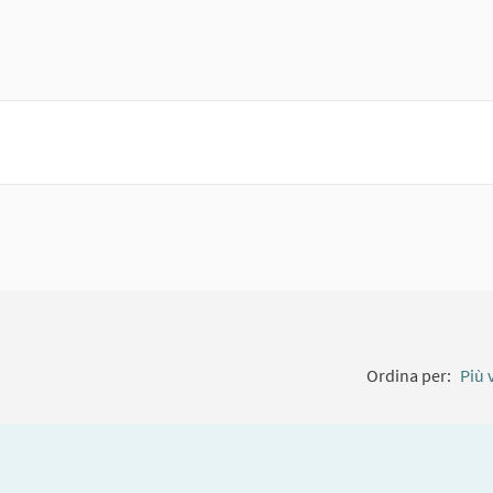
terno)
Ordina per:
Più 