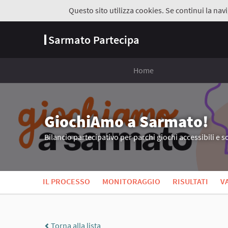
Questo sito utilizza cookies. Se continui la navi
Sarmato Partecipa
Home
GiochiAmo a Sarmato!
Bilancio partecipativo per parchi giochi accessibili e so
IL PROCESSO
MONITORAGGIO
RISULTATI
V
Torna alla lista