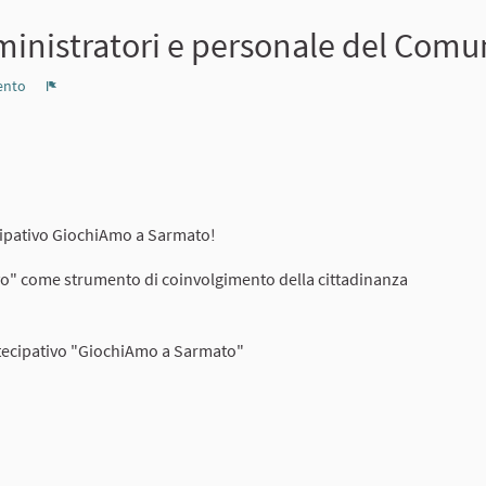
nistratori e personale del Comun
ento
Report
tecipativo GiochiAmo a Sarmato!
vo" come strumento di coinvolgimento della cittadinanza
partecipativo "GiochiAmo a Sarmato"