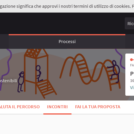
gazione significa che approvi i nostri termini di utilizzo di cookies. 
Ricer
Processi
FA
P
stenibili
16
Vi
ALUTA IL PERCORSO
INCONTRI
FAI LA TUA PROPOSTA