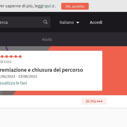
Per saperne di più, leggi
qui
.
OK, accetto
(Collegamento esterno)
ca
Accedi
Italiano
Choose language
Scegli la 
Aiuto
SE 6 DI 6
remiazione e chiusura del percorso
/06/2023 - 13/08/2023
sualizza le fasi
Di Più