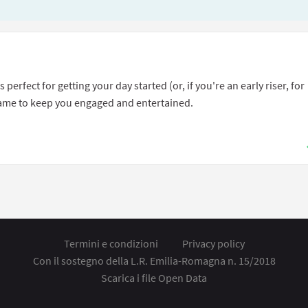
erfect for getting your day started (or, if you're an early riser, for
game to keep you engaged and entertained.
Termini e condizioni
Privacy policy
Con il sostegno della L.R. Emilia-Romagna n. 15/2018
Scarica i file Open Data