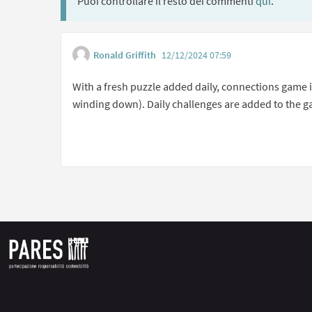
Puoi controllare il resto dei commenti
qui
.
Ronald Griffith
12/12/2024 07:59
With a fresh puzzle added daily, connections game is p
winding down). Daily challenges are added to the 