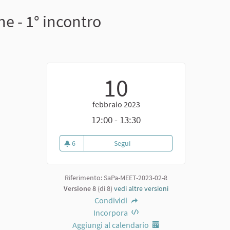
e - 1° incontro
10
febbraio 2023
12:00 - 13:30
6
Segui
Formazione online per amministr
6 sostenitori
Riferimento: SaPa-MEET-2023-02-8
Versione 8
(di 8)
vedi altre versioni
Condividi
Incorpora
Aggiungi al calendario