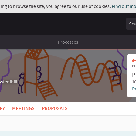
uing to browse the site, you agree to our use of cookies.
Find out mo
Sear
Processes
PH
P
stenibili
16
P
EY
MEETINGS
PROPOSALS