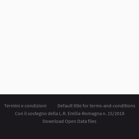
Termini e condizioni
Default title for terms-and-conditions
Con il sostegno della L.R. Emilia-Romagna n. 15/2018
Download Open Data files