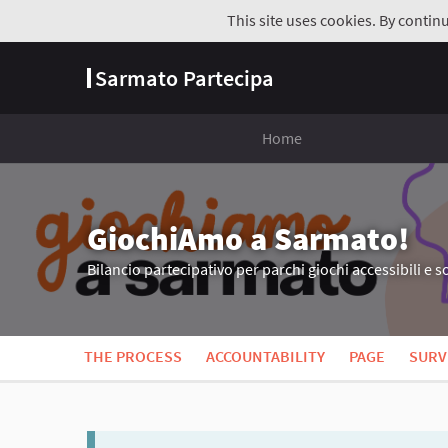
This site uses cookies. By contin
Sarmato Partecipa
Home
GiochiAmo a Sarmato!
Bilancio partecipativo per parchi giochi accessibili e so
THE PROCESS
ACCOUNTABILITY
PAGE
SURV