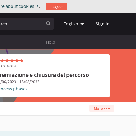
re about cookies
.
I agree
(External link)
ch
Sign In
English
Choose language
Scegli la l
Help
ASE 6 OF 6
remiazione e chiusura del percorso
/06/2023 - 13/08/2023
rocess phases
More