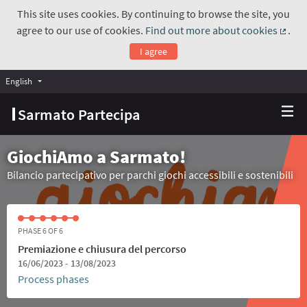
This site uses cookies. By continuing to browse the site, you
agree to our use of cookies.
Find out more about cookies
.
(Exte
I agree
English
Choose language
Scegli la lingua
Sarmato Partecipa
GiochiAmo a Sarmato!
Bilancio partecipativo per parchi giochi accessibili e sostenibili
PHASE 6 OF 6
Premiazione e chiusura del percorso
16/06/2023 - 13/08/2023
Process phases