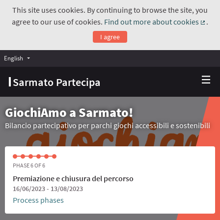
This site uses cookies. By continuing to browse the site, you
agree to our use of cookies.
Find out more about cookies
.
(Exte
I agree
English
Choose language
Scegli la lingua
Sarmato Partecipa
GiochiAmo a Sarmato!
Bilancio partecipativo per parchi giochi accessibili e sostenibili
PHASE 6 OF 6
Premiazione e chiusura del percorso
16/06/2023 - 13/08/2023
Process phases