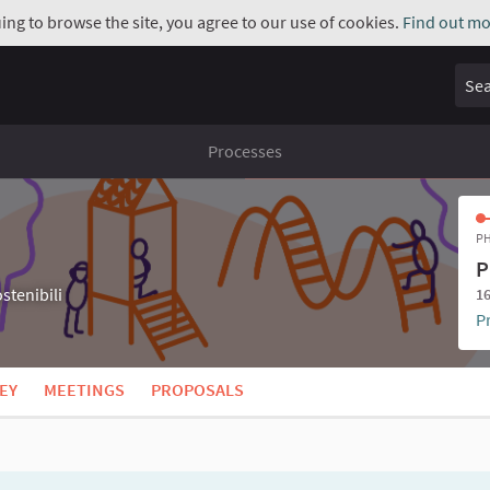
uing to browse the site, you agree to our use of cookies.
Find out mo
Sear
Processes
PH
P
stenibili
16
P
EY
MEETINGS
PROPOSALS