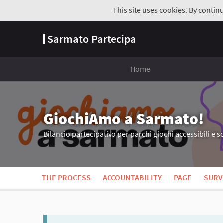
This site uses cookies. By contin
Sarmato Partecipa
Home
GiochiAmo a Sarmato!
Bilancio partecipativo per parchi giochi accessibili e so
THE PROCESS
ACCOUNTABILITY
PAGE
SURV