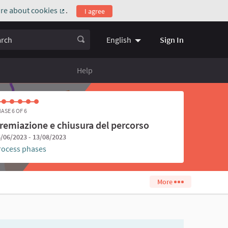
re about cookies
.
I agree
(External link)
ch
Sign In
English
Choose language
Scegli la l
Help
ASE 6 OF 6
remiazione e chiusura del percorso
/06/2023 - 13/08/2023
rocess phases
More