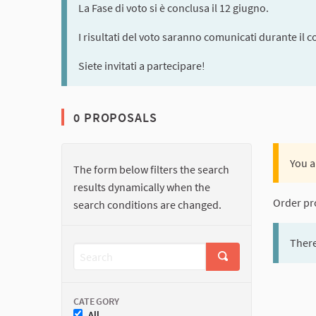
La Fase di voto si è conclusa il 12 giugno.
I risultati del voto saranno comunicati durante il c
Siete invitati a partecipare!
0 PROPOSALS
You a
The form below filters the search
results dynamically when the
Order pr
search conditions are changed.
There
CATEGORY
All