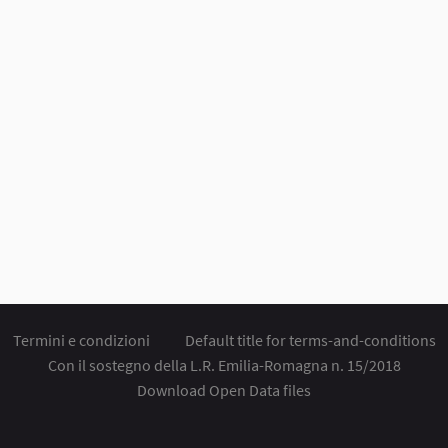
Termini e condizioni
Default title for terms-and-conditions
Con il sostegno della L.R. Emilia-Romagna n. 15/2018
Download Open Data files