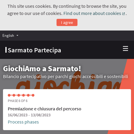
This site uses cookies. By continuing to browse the site, you
agree to our use of cookies.
Find out more about cookies
.
(Exte
I agree
English
Choose language
Scegli la lingua
Sarmato Partecipa
GiochiAmo a Sarmato!
Bilancio partecipativo per parchi giochi accessibili e sostenibili
PHASE 6 OF 6
Premiazione e chiusura del percorso
16/06/2023 - 13/08/2023
Process phases