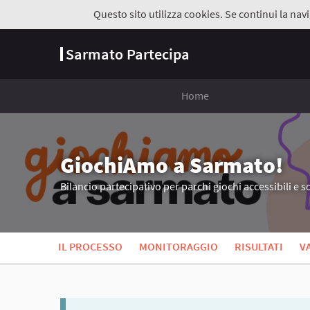
Questo sito utilizza cookies. Se continui la navi
Sarmato Partecipa
Home
GiochiAmo a Sarmato!
Bilancio partecipativo per parchi giochi accessibili e so
IL PROCESSO
MONITORAGGIO
RISULTATI
V