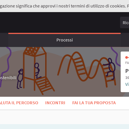
gazione significa che approvi i nostri termini di utilizzo di cookies. 
Ricer
Processi
FA
P
stenibili
16
Vi
ALUTA IL PERCORSO
INCONTRI
FAI LA TUA PROPOSTA