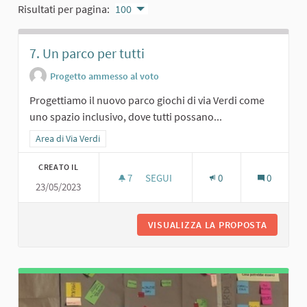
Risultati per pagina:
100
7. Un parco per tutti
Progetto ammesso al voto
Progettiamo il nuovo parco giochi di via Verdi come
uno spazio inclusivo, dove tutti possano...
Filtra i risultati per categoria: Area di Via Verdi
Area di Via Verdi
CREATO IL
7
7 SOSTENITORI
SEGUI
0
0
23/05/2023
7. UN PARCO PER TUTTI
VISUALIZZA LA PROPOSTA
7. UN P