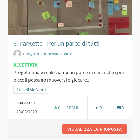
6. ParKetto - Per un parco di tutti
Progetto ammesso al voto
ACCETTATA
Progettiamo e realizziamo un parco in cui anche i più
piccoli possano muoversi e giocare...
Filtra i risultati per categoria: Area di Via Verdi
Area di Via Verdi
CREATO IL
6
6 SOSTENITORI
SEGUI
0
0
23/05/2023
6. PARKETTO - PER UN PARCO DI TUT
VISUALIZZA LA PROPOSTA
6. PARK