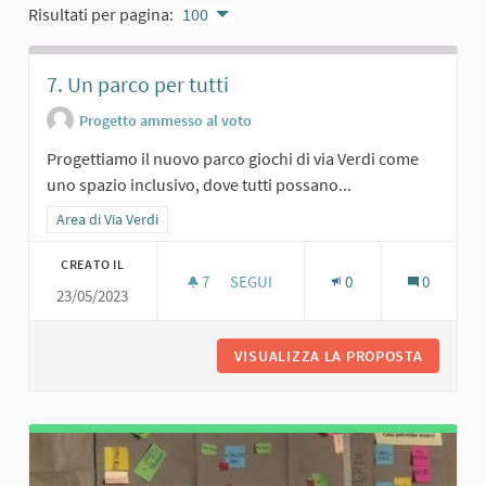
Risultati per pagina:
100
7. Un parco per tutti
Progetto ammesso al voto
Progettiamo il nuovo parco giochi di via Verdi come
uno spazio inclusivo, dove tutti possano...
Filtra i risultati per categoria: Area di Via Verdi
Area di Via Verdi
CREATO IL
7
7 SOSTENITORI
SEGUI
0
0
23/05/2023
7. UN PARCO PER TUTTI
VISUALIZZA LA PROPOSTA
7. UN P