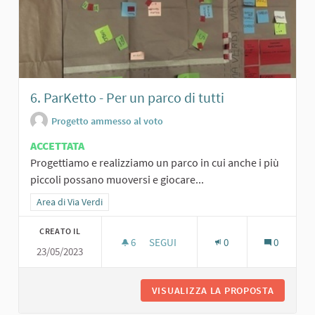
6. ParKetto - Per un parco di tutti
Progetto ammesso al voto
ACCETTATA
Progettiamo e realizziamo un parco in cui anche i più
piccoli possano muoversi e giocare...
Filtra i risultati per categoria: Area di Via Verdi
Area di Via Verdi
CREATO IL
6
6 SOSTENITORI
SEGUI
0
0
23/05/2023
6. PARKETTO - PER UN PARCO DI TUT
VISUALIZZA LA PROPOSTA
6. PARK