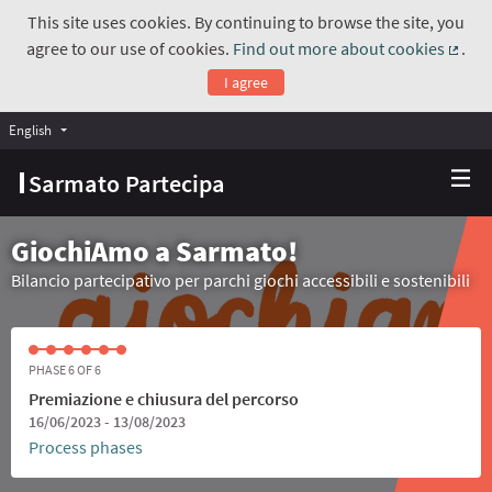
This site uses cookies. By continuing to browse the site, you
agree to our use of cookies.
Find out more about cookies
.
(Exte
I agree
English
Choose language
Scegli la lingua
Sarmato Partecipa
GiochiAmo a Sarmato!
Bilancio partecipativo per parchi giochi accessibili e sostenibili
PHASE 6 OF 6
Premiazione e chiusura del percorso
16/06/2023 - 13/08/2023
Process phases