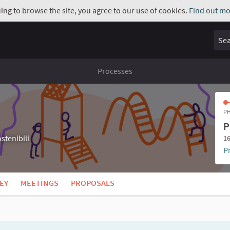
uing to browse the site, you agree to our use of cookies.
Find out mo
Sear
Processes
PH
P
stenibili
16
P
EY
MEETINGS
PROPOSALS