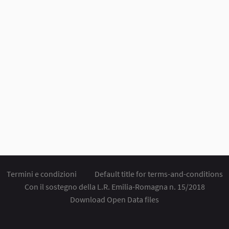
Termini e condizioni
Default title for terms-and-conditions
Con il sostegno della L.R. Emilia-Romagna n. 15/2018
Download Open Data files