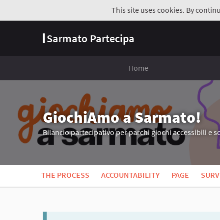
This site uses cookies. By contin
Sarmato Partecipa
Home
GiochiAmo a Sarmato!
Bilancio partecipativo per parchi giochi accessibili e so
THE PROCESS
ACCOUNTABILITY
PAGE
SURV