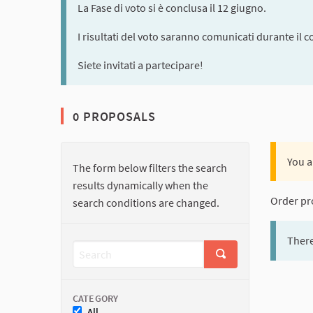
La Fase di voto si è conclusa il 12 giugno.
I risultati del voto saranno comunicati durante il c
Siete invitati a partecipare!
0 PROPOSALS
You a
The form below filters the search
results dynamically when the
Order pr
search conditions are changed.
There
CATEGORY
All