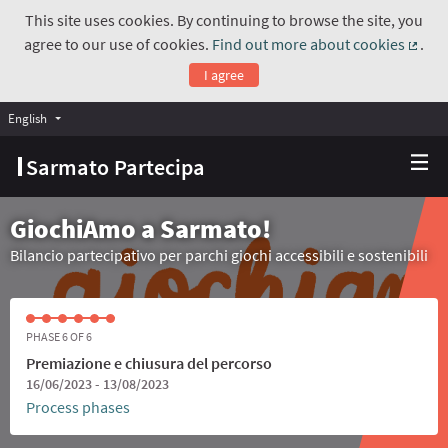
This site uses cookies. By continuing to browse the site, you
agree to our use of cookies.
Find out more about cookies
.
(Exte
I agree
English
Choose language
Scegli la lingua
Sarmato Partecipa
GiochiAmo a Sarmato!
Bilancio partecipativo per parchi giochi accessibili e sostenibili
PHASE 6 OF 6
Premiazione e chiusura del percorso
16/06/2023 - 13/08/2023
Process phases