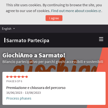
This site uses cookies. By continuing to browse the site, you
agree to our use of cookies.
Find out more about cookies
.
(Exte
I agree
English
Choose language
Scegli la lingua
Sarmato Partecipa
GiochiAmo a Sarmato!
Bilancio partecipativo per parchi giochi accessibili e sostenibili
PHASE 6 OF 6
Premiazione e chiusura del percorso
16/06/2023 - 13/08/2023
Process phases