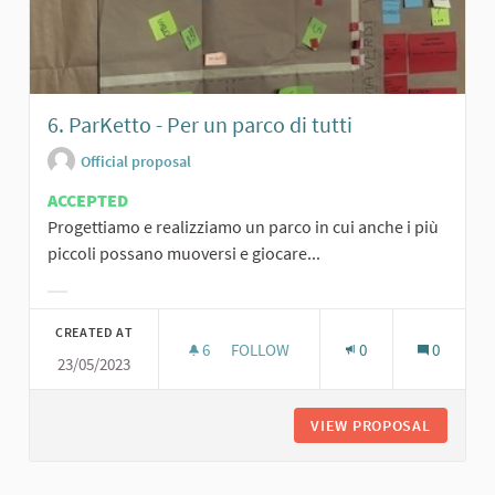
6. ParKetto - Per un parco di tutti
Official proposal
ACCEPTED
Progettiamo e realizziamo un parco in cui anche i più
piccoli possano muoversi e giocare...
Filter results for category:
CREATED AT
6
6 FOLLOWERS
FOLLOW
0
0
23/05/2023
6. PARKETTO - PER UN PARCO DI TU
VIEW PROPOSAL
6. PARK