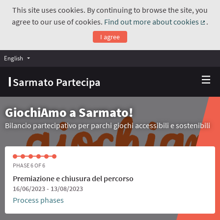
This site uses cookies. By continuing to browse the site, you
agree to our use of cookies.
Find out more about cookies
.
(Exte
I agree
English
Choose language
Scegli la lingua
Sarmato Partecipa
GiochiAmo a Sarmato!
Bilancio partecipativo per parchi giochi accessibili e sostenibili
PHASE 6 OF 6
Premiazione e chiusura del percorso
16/06/2023 - 13/08/2023
Process phases