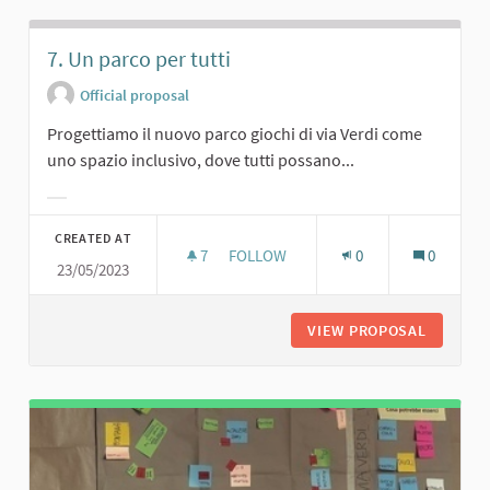
7. Un parco per tutti
Official proposal
Progettiamo il nuovo parco giochi di via Verdi come
uno spazio inclusivo, dove tutti possano...
Filter results for category:
CREATED AT
7
7 FOLLOWERS
FOLLOW
0
0
23/05/2023
7. UN PARCO PER TUTTI
VIEW PROPOSAL
7. UN P