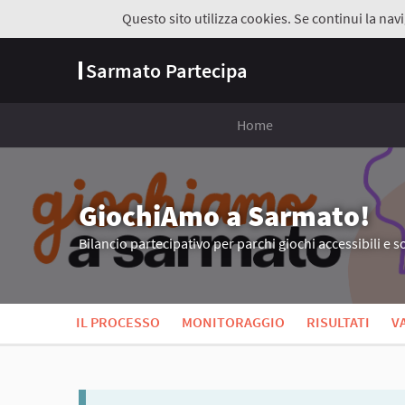
Questo sito utilizza cookies. Se continui la navi
Sarmato Partecipa
Home
GiochiAmo a Sarmato!
Bilancio partecipativo per parchi giochi accessibili e so
IL PROCESSO
MONITORAGGIO
RISULTATI
V