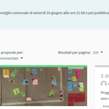
onsiglio comunale di venerdì 16 giugno alle ore 21:00 e poi pubblicat
e proposte per:
Risultati per pagina:
100
 commentate
7. U
Proge
uno s
Filt
Area