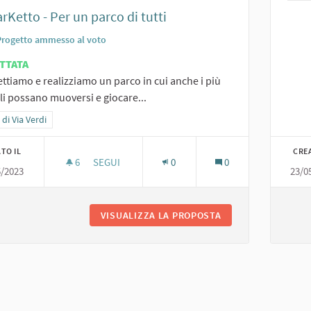
arKetto - Per un parco di tutti
Progetto ammesso al voto
TTATA
ttiamo e realizziamo un parco in cui anche i più
li possano muoversi e giocare...
a i risultati per categoria: Area di Via Verdi
 di Via Verdi
TO IL
CRE
6
6 SOSTENITORI
SEGUI
0
0
5/2023
23/0
6. PARKETTO - PER UN PARCO DI TUTTI
VISUALIZZA LA PROPOSTA
6. PARKETTO - PER