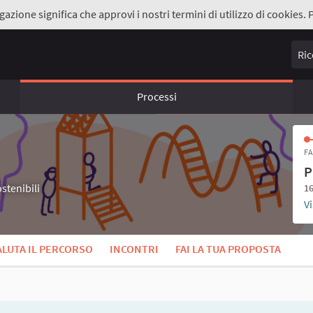
gazione significa che approvi i nostri termini di utilizzo di cookies. 
Ricer
Processi
FA
P
stenibili
16
Vi
ALUTA IL PERCORSO
INCONTRI
FAI LA TUA PROPOSTA