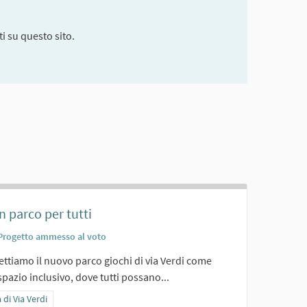
i su questo sito.
n parco per tutti
Progetto ammesso al voto
ttiamo il nuovo parco giochi di via Verdi come
pazio inclusivo, dove tutti possano...
ra i risultati per categoria: Area di Via Verdi
 di Via Verdi