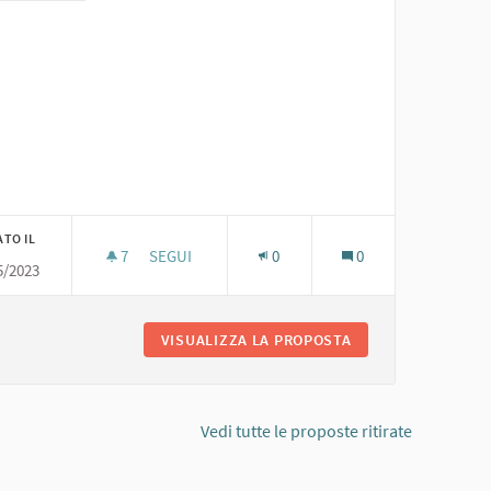
ATO IL
7
7 SOSTENITORI
SEGUI
0
0
5/2023
7. UN PARCO PER TUTTI
 UN PARCO DI TUTTI
VISUALIZZA LA PROPOSTA
7. UN PARCO PER T
Vedi tutte le proposte ritirate