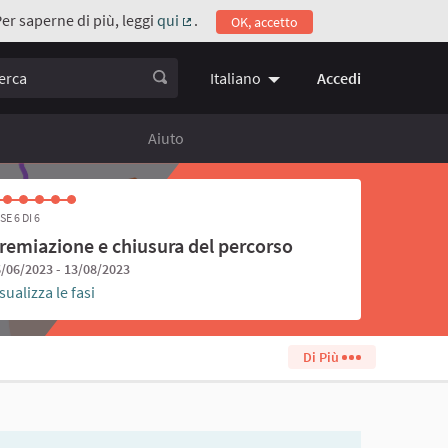
Per saperne di più, leggi
qui
.
OK, accetto
(Collegamento esterno)
ca
Accedi
Italiano
Choose language
Scegli la 
Aiuto
SE 6 DI 6
remiazione e chiusura del percorso
/06/2023 - 13/08/2023
sualizza le fasi
Di Più