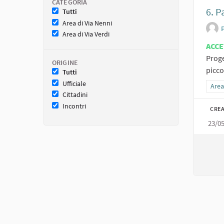
CATEGORIA
6. P
Tutti
Area di Via Nenni
Area di Via Verdi
ACCE
Proge
ORIGINE
picco
Tutti
Ufficiale
Filtr
Area
Cittadini
Incontri
CREA
23/0