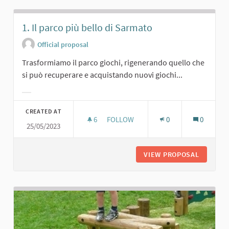
1. Il parco più bello di Sarmato
Official proposal
Trasformiamo il parco giochi, rigenerando quello che
si può recuperare e acquistando nuovi giochi...
Filter results for category:
CREATED AT
6
6 FOLLOWERS
FOLLOW
0
0
25/05/2023
1. IL PARCO PIÙ BELLO DI SARMATO
VIEW PROPOSAL
1. IL P