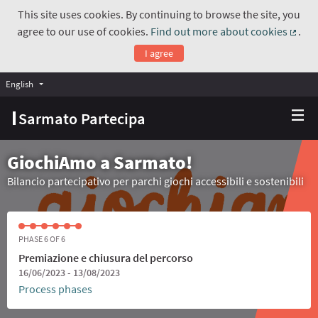
This site uses cookies. By continuing to browse the site, you
agree to our use of cookies.
Find out more about cookies
.
(Exte
I agree
English
Choose language
Scegli la lingua
Sarmato Partecipa
GiochiAmo a Sarmato!
Bilancio partecipativo per parchi giochi accessibili e sostenibili
PHASE 6 OF 6
Premiazione e chiusura del percorso
16/06/2023 - 13/08/2023
Process phases