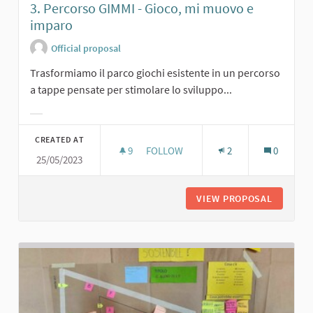
3. Percorso GIMMI - Gioco, mi muovo e
imparo
Official proposal
Trasformiamo il parco giochi esistente in un percorso
a tappe pensate per stimolare lo sviluppo...
Filter results for category:
CREATED AT
9
9 FOLLOWERS
FOLLOW
2
0
25/05/2023
3. PERCORSO GIMMI - GIOCO, MI M
VIEW PROPOSAL
3. PERC