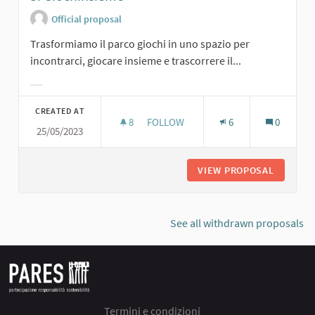
Official proposal
Trasformiamo il parco giochi in uno spazio per
incontrarci, giocare insieme e trascorrere il...
Filter results for category:
CREATED AT
8
8 FOLLOWERS
FOLLOW
6
0
25/05/2023
5. GIOCHINSIEME
VIEW PROPOSAL
5. GIOC
See all withdrawn proposals
Termini e condizioni