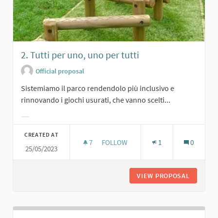
2. Tutti per uno, uno per tutti
Official proposal
Sistemiamo il parco rendendolo più inclusivo e
rinnovando i giochi usurati, che vanno scelti...
Filter results for category:
CREATED AT
7
7 FOLLOWERS
FOLLOW
1
0
25/05/2023
2. TUTTI PER UNO, UNO PER TUTTI
VIEW PROPOSAL
2. TUTT