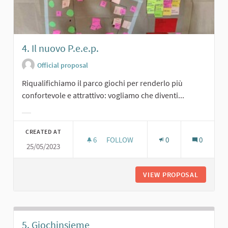
4. Il nuovo P.e.e.p.
Official proposal
Riqualifichiamo il parco giochi per renderlo più
confortevole e attrattivo: vogliamo che diventi...
Filter results for category:
CREATED AT
6
6 FOLLOWERS
FOLLOW
0
0
25/05/2023
4. IL NUOVO P.E.E.P.
VIEW PROPOSAL
4. IL NU
5. Giochinsieme