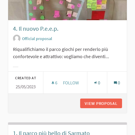
4. Il nuovo P.e.e.p.
Official proposal
Riqualifichiamo il parco giochi per renderlo più
confortevole e attrattivo: vogliamo che diventi...
Filter results for category:
CREATED AT
6
6 FOLLOWERS
FOLLOW
0
0
25/05/2023
4. IL NUOVO P.E.E.P.
VIEW PROPOSAL
4. IL NU
1. Il parco più bello di Sarmato