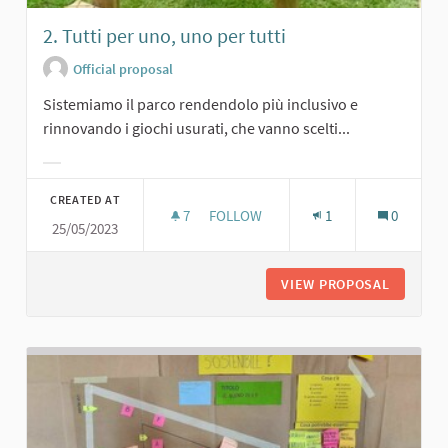
2. Tutti per uno, uno per tutti
Official proposal
Sistemiamo il parco rendendolo più inclusivo e
rinnovando i giochi usurati, che vanno scelti...
Filter results for category:
CREATED AT
7
7 FOLLOWERS
FOLLOW
1
0
25/05/2023
2. TUTTI PER UNO, UNO PER TUTTI
VIEW PROPOSAL
2. TUTT