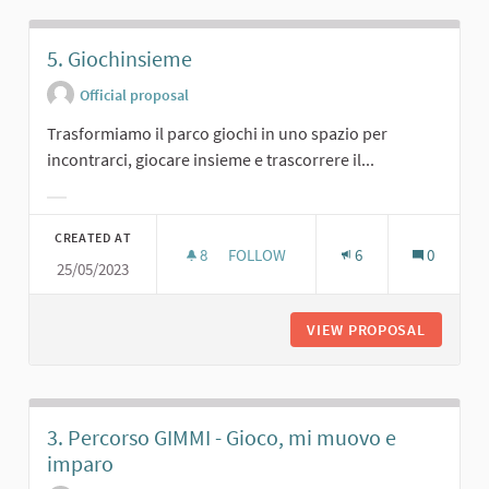
5. Giochinsieme
Official proposal
Trasformiamo il parco giochi in uno spazio per
incontrarci, giocare insieme e trascorrere il...
Filter results for category:
CREATED AT
8
8 FOLLOWERS
FOLLOW
6
0
25/05/2023
5. GIOCHINSIEME
VIEW PROPOSAL
5. GIOC
3. Percorso GIMMI - Gioco, mi muovo e
imparo