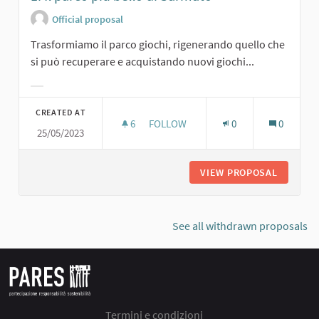
Official proposal
Trasformiamo il parco giochi, rigenerando quello che
si può recuperare e acquistando nuovi giochi...
Filter results for category:
CREATED AT
6
6 FOLLOWERS
FOLLOW
0
0
25/05/2023
1. IL PARCO PIÙ BELLO DI SARMATO
VIEW PROPOSAL
1. IL P
See all withdrawn proposals
Termini e condizioni