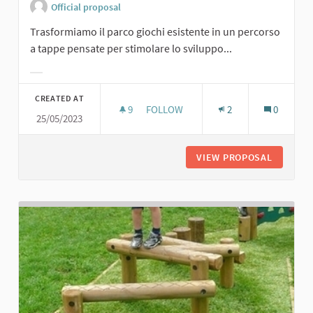
Official proposal
Trasformiamo il parco giochi esistente in un percorso
a tappe pensate per stimolare lo sviluppo...
Filter results for category:
CREATED AT
9
9 FOLLOWERS
FOLLOW
2
0
25/05/2023
3. PERCORSO GIMMI - GIOCO, MI M
VIEW PROPOSAL
3. PERC