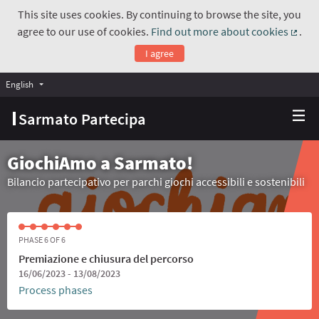
This site uses cookies. By continuing to browse the site, you
agree to our use of cookies.
Find out more about cookies
.
(Exte
I agree
English
Choose language
Scegli la lingua
Sarmato Partecipa
GiochiAmo a Sarmato!
Bilancio partecipativo per parchi giochi accessibili e sostenibili
PHASE 6 OF 6
Premiazione e chiusura del percorso
16/06/2023 - 13/08/2023
Process phases