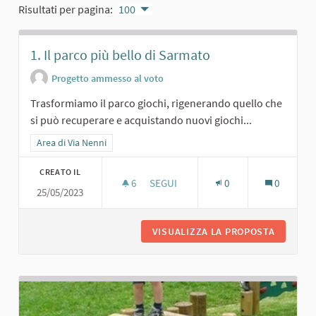
Risultati per pagina:
100
1. Il parco più bello di Sarmato
Progetto ammesso al voto
Trasformiamo il parco giochi, rigenerando quello che
si può recuperare e acquistando nuovi giochi...
Filtra i risultati per categoria: Area di Via Nenni
Area di Via Nenni
CREATO IL
6
6 SOSTENITORI
SEGUI
0
0
25/05/2023
1. IL PARCO PIÙ BELLO DI SARMATO
VISUALIZZA LA PROPOSTA
1. IL P