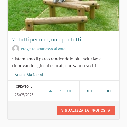
2. Tutti per uno, uno per tutti
Progetto ammesso al voto
Sistemiamo il parco rendendolo più inclusivo e
rinnovando i giochi usurati, che vanno scelti...
Filtra i risultati per categoria: Area di Via Nenni
Area di Via Nenni
CREATO IL
7
7 SOSTENITORI
SEGUI
1
0
25/05/2023
2. TUTTI PER UNO, UNO PER TUTTI
VISUALIZZA LA PROPOSTA
2. TUTT