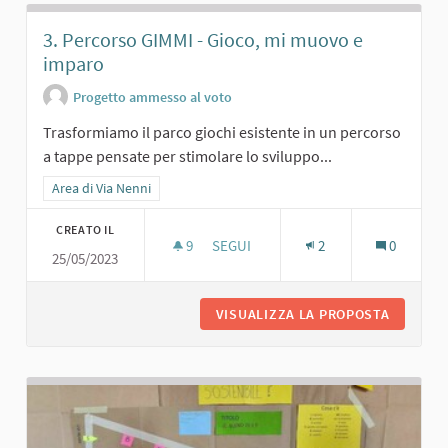
3. Percorso GIMMI - Gioco, mi muovo e
imparo
Progetto ammesso al voto
Trasformiamo il parco giochi esistente in un percorso
a tappe pensate per stimolare lo sviluppo...
Filtra i risultati per categoria: Area di Via Nenni
Area di Via Nenni
CREATO IL
9
9 SOSTENITORI
SEGUI
2
0
25/05/2023
3. PERCORSO GIMMI - GIOCO, MI MU
VISUALIZZA LA PROPOSTA
3. PERC