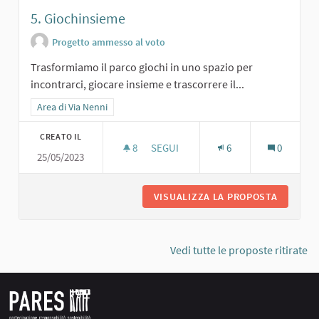
5. Giochinsieme
Progetto ammesso al voto
Trasformiamo il parco giochi in uno spazio per
incontrarci, giocare insieme e trascorrere il...
Filtra i risultati per categoria: Area di Via Nenni
Area di Via Nenni
CREATO IL
8
8 SOSTENITORI
SEGUI
6
0
25/05/2023
5. GIOCHINSIEME
VISUALIZZA LA PROPOSTA
5. GIOC
Vedi tutte le proposte ritirate