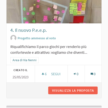
4. Il nuovo P.e.e.p.
Progetto ammesso al voto
Riqualifichiamo il parco giochi per renderlo più
confortevole e attrattivo: vogliamo che diventi...
Filtra i risultati per categoria: Area di Via Nenni
Area di Via Nenni
CREATO IL
6
6 SOSTENITORI
SEGUI
0
0
25/05/2023
4. IL NUOVO P.E.E.P.
VISUALIZZA LA PROPOSTA
4. IL NU