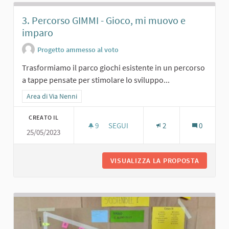
3. Percorso GIMMI - Gioco, mi muovo e
imparo
Progetto ammesso al voto
Trasformiamo il parco giochi esistente in un percorso
a tappe pensate per stimolare lo sviluppo...
Filtra i risultati per categoria: Area di Via Nenni
Area di Via Nenni
CREATO IL
9
9 SOSTENITORI
SEGUI
2
0
25/05/2023
3. PERCORSO GIMMI - GIOCO, MI MU
VISUALIZZA LA PROPOSTA
3. PERC