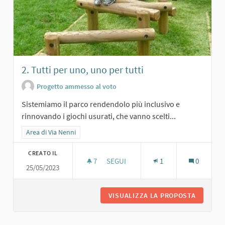
2. Tutti per uno, uno per tutti
Progetto ammesso al voto
Sistemiamo il parco rendendolo più inclusivo e
rinnovando i giochi usurati, che vanno scelti...
Filtra i risultati per categoria: Area di Via Nenni
Area di Via Nenni
CREATO IL
7
7 SOSTENITORI
SEGUI
1
0
25/05/2023
2. TUTTI PER UNO, UNO PER TUTTI
VISUALIZZA LA PROPOSTA
2. TUTT