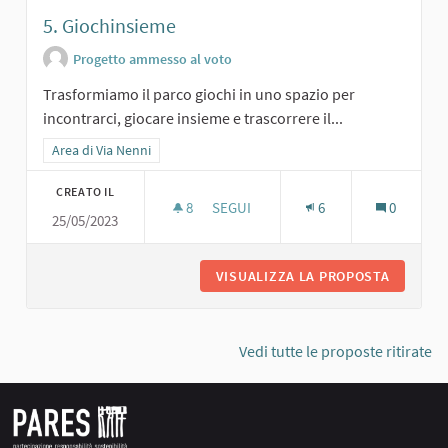
5. Giochinsieme
Progetto ammesso al voto
Trasformiamo il parco giochi in uno spazio per
incontrarci, giocare insieme e trascorrere il...
Filtra i risultati per categoria: Area di Via Nenni
Area di Via Nenni
CREATO IL
8
8 SOSTENITORI
SEGUI
6
0
25/05/2023
5. GIOCHINSIEME
VISUALIZZA LA PROPOSTA
5. GIOC
Vedi tutte le proposte ritirate