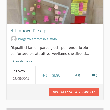
4. Il nuovo P.e.e.p.
Progetto ammesso al voto
Riqualifichiamo il parco giochi per renderlo più
confortevole e attrattivo: vogliamo che diventi...
Filtra i risultati per categoria: Area di Via Nenni
Area di Via Nenni
CREATO IL
6
6 SOSTENITORI
SEGUI
0
0
25/05/2023
4. IL NUOVO P.E.E.P.
VISUALIZZA LA PROPOSTA
4. IL NU