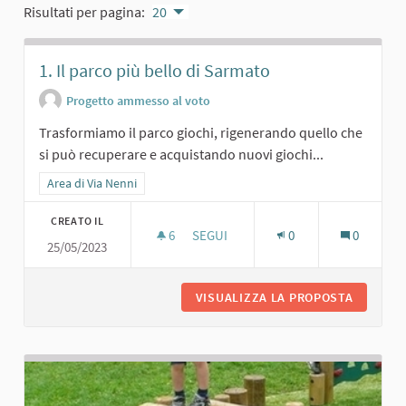
Risultati per pagina:
20
1. Il parco più bello di Sarmato
Progetto ammesso al voto
Trasformiamo il parco giochi, rigenerando quello che
si può recuperare e acquistando nuovi giochi...
Filtra i risultati per categoria: Area di Via Nenni
Area di Via Nenni
CREATO IL
6
6 SOSTENITORI
SEGUI
0
0
25/05/2023
1. IL PARCO PIÙ BELLO DI SARMATO
VISUALIZZA LA PROPOSTA
1. IL P