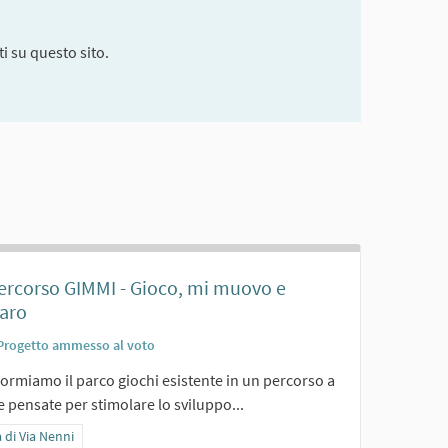
i su questo sito.
Percorso GIMMI - Gioco, mi muovo e
aro
Progetto ammesso al voto
ormiamo il parco giochi esistente in un percorso a
 pensate per stimolare lo sviluppo...
ra i risultati per categoria: Area di Via Nenni
 di Via Nenni