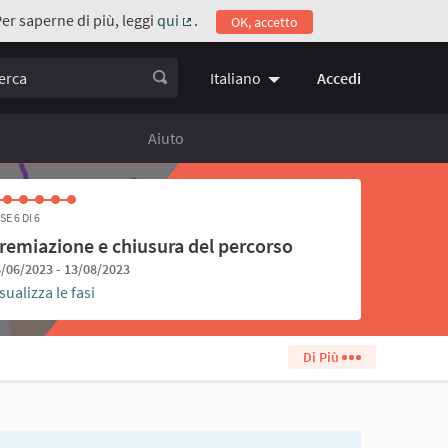
Per saperne di più, leggi
qui
.
OK, accetto
(Collegamento esterno)
ca
Accedi
Italiano
Choose language
Scegli la 
Aiuto
SE 6 DI 6
remiazione e chiusura del percorso
/06/2023 - 13/08/2023
sualizza le fasi
Di Più