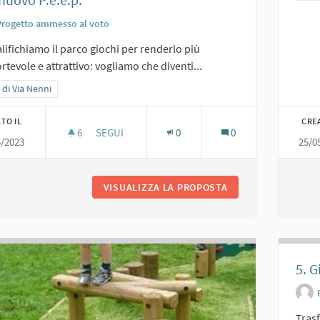
Progetto ammesso al voto
lifichiamo il parco giochi per renderlo più
rtevole e attrattivo: vogliamo che diventi...
a i risultati per categoria: Area di Via Nenni
 di Via Nenni
TO IL
CRE
6
6 SOSTENITORI
SEGUI
0
0
5/2023
25/0
4. IL NUOVO P.E.E.P.
VISUALIZZA LA PROPOSTA
4. IL NUOVO P.E.E.P
5. 
Trasf