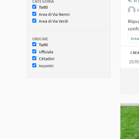
CATEGORIA
Tutti
Area di Via Nenni
Riqua
Area di Via Verdi
confo
Filtr
Area
ORIGINE
Tutti
Ufficiale
CREA
Cittadini
25/0
Incontri