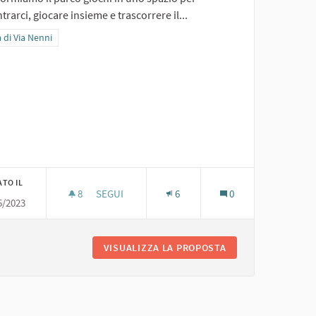
trarci, giocare insieme e trascorrere il...
ra i risultati per categoria: Area di Via Nenni
 di Via Nenni
ATO IL
8
8 SOSTENITORI
SEGUI
6
0
5/2023
5. GIOCHINSIEME
 UNO PER TUTTI
VISUALIZZA LA PROPOSTA
5. GIOCHINSIEME