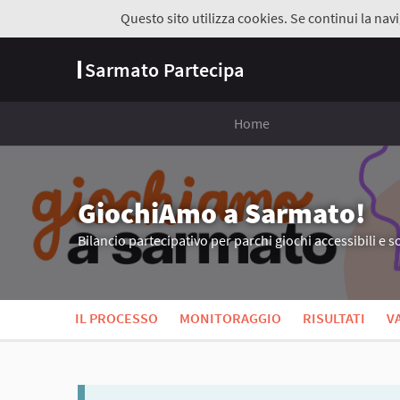
Questo sito utilizza cookies. Se continui la navi
Sarmato Partecipa
Home
GiochiAmo a Sarmato!
Bilancio partecipativo per parchi giochi accessibili e so
IL PROCESSO
MONITORAGGIO
RISULTATI
V