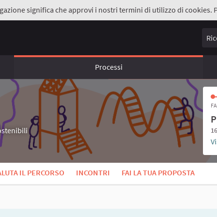
gazione significa che approvi i nostri termini di utilizzo di cookies. 
Ricer
Processi
FA
P
stenibili
16
Vi
ALUTA IL PERCORSO
INCONTRI
FAI LA TUA PROPOSTA