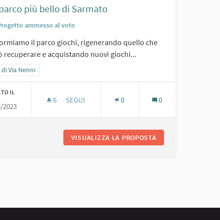
l parco più bello di Sarmato
Progetto ammesso al voto
ormiamo il parco giochi, rigenerando quello che
ò recuperare e acquistando nuovi giochi...
a i risultati per categoria: Area di Via Nenni
 di Via Nenni
TO IL
6
6 SOSTENITORI
SEGUI
0
0
5/2023
1. IL PARCO PIÙ BELLO DI SARMATO
VISUALIZZA LA PROPOSTA
1. IL PARCO PIÙ B