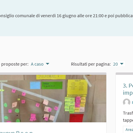
onsiglio comunale di venerdì 16 giugno alle ore 21:00 e poi pubblicat
e proposte per:
A caso
Risultati per pagina:
20
3. 
imp
Trasf
tappe
Filt
Area
l nuovo P.e.e.p.