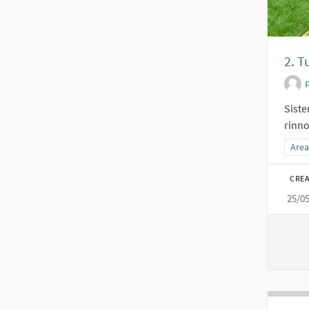
2. T
Siste
rinno
Filtr
Area
CREA
25/0