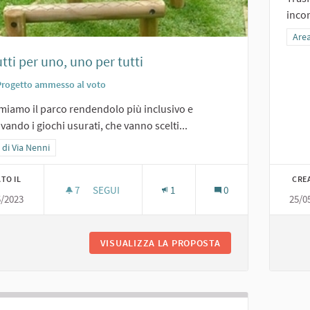
incon
Filt
Area
utti per uno, uno per tutti
Progetto ammesso al voto
miamo il parco rendendolo più inclusivo e
vando i giochi usurati, che vanno scelti...
a i risultati per categoria: Area di Via Nenni
 di Via Nenni
TO IL
CRE
7
7 SOSTENITORI
SEGUI
1
0
5/2023
25/0
2. TUTTI PER UNO, UNO PER TUTTI
VISUALIZZA LA PROPOSTA
2. TUTTI PER UNO,