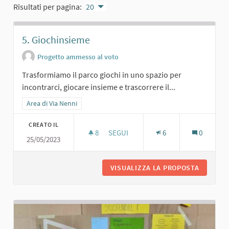
Risultati per pagina:
20
5. Giochinsieme
Progetto ammesso al voto
Trasformiamo il parco giochi in uno spazio per
incontrarci, giocare insieme e trascorrere il...
Filtra i risultati per categoria: Area di Via Nenni
Area di Via Nenni
CREATO IL
8
8 SOSTENITORI
SEGUI
6
0
25/05/2023
5. GIOCHINSIEME
VISUALIZZA LA PROPOSTA
5. GIOC