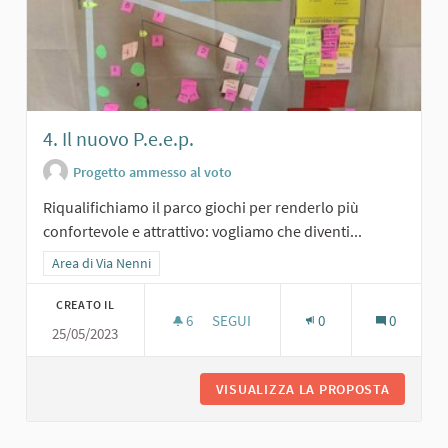
4. Il nuovo P.e.e.p.
Progetto ammesso al voto
Riqualifichiamo il parco giochi per renderlo più
confortevole e attrattivo: vogliamo che diventi...
Filtra i risultati per categoria: Area di Via Nenni
Area di Via Nenni
CREATO IL
6
6 SOSTENITORI
SEGUI
0
0
25/05/2023
4. IL NUOVO P.E.E.P.
VISUALIZZA LA PROPOSTA
4. IL NU