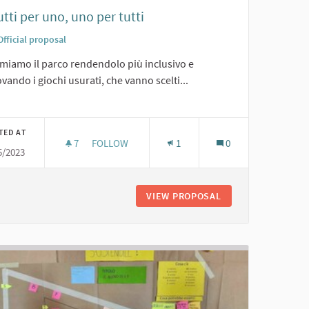
utti per uno, uno per tutti
Official proposal
emiamo il parco rendendolo più inclusivo e
vando i giochi usurati, che vanno scelti...
er results for category:
TED AT
7
7 FOLLOWERS
FOLLOW
1
0
5/2023
2. TUTTI PER UNO, UNO PER TUTTI
ELLO DI SARMATO
VIEW PROPOSAL
2. TUTTI PER UNO,