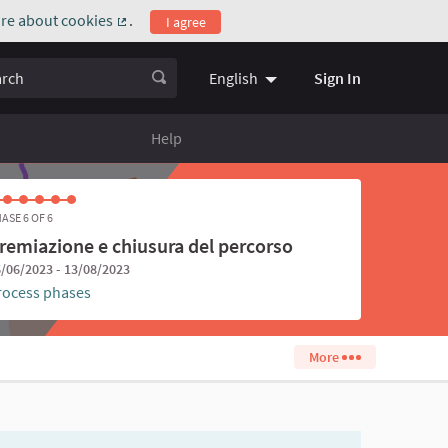
re about cookies
.
I agree
(External link)
ch
Sign In
English
Choose language
Scegli la l
Help
ASE 6 OF 6
remiazione e chiusura del percorso
/06/2023 - 13/08/2023
rocess phases
More