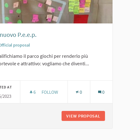
l nuovo P.e.e.p.
Official proposal
lifichiamo il parco giochi per renderlo più
rtevole e attrattivo: vogliamo che diventi...
er results for category:
TED AT
6
6 FOLLOWERS
FOLLOW
0
0
5/2023
RO
4. IL NUOVO P.E.E.P.
 - GIOCO, MI MUOVO E IMPARO
VIEW PROPOSAL
4. IL NUOVO P.E.E.P