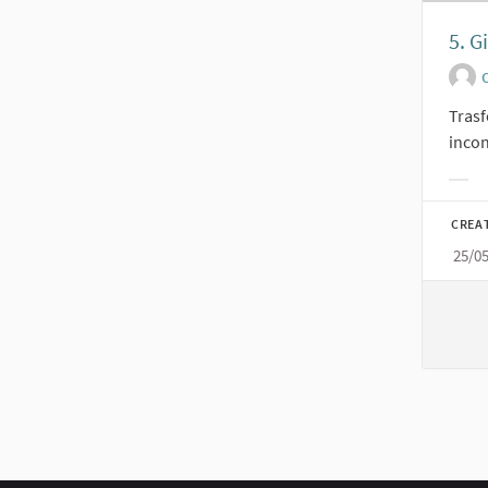
5. G
O
Trasf
incon
Filt
CREA
25/0