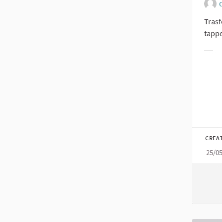
O
Trasf
tappe
Filt
CREA
25/0