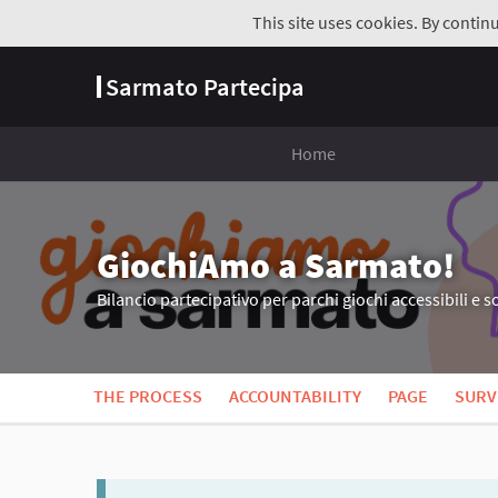
This site uses cookies. By contin
Sarmato Partecipa
Home
GiochiAmo a Sarmato!
Bilancio partecipativo per parchi giochi accessibili e so
THE PROCESS
ACCOUNTABILITY
PAGE
SURV