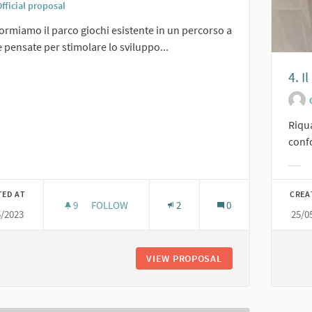
fficial proposal
ormiamo il parco giochi esistente in un percorso a
 pensate per stimolare lo sviluppo...
4. I
er results for category:
Riqua
confo
Filt
TED AT
CREA
9
9 FOLLOWERS
FOLLOW
2
0
5/2023
25/0
3. PERCORSO GIMMI - GIOCO, MI MUOVO E IMPA
VIEW PROPOSAL
3. PERCORSO GIMMI