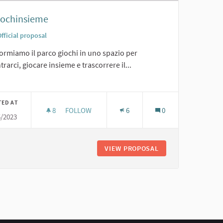
iochinsieme
fficial proposal
ormiamo il parco giochi in uno spazio per
trarci, giocare insieme e trascorrere il...
er results for category:
TED AT
8
8 FOLLOWERS
FOLLOW
6
0
5/2023
5. GIOCHINSIEME
VIEW PROPOSAL
5. GIOCHINSIEME