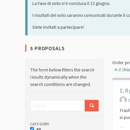
La Fase di voto si è conclusa il 12 giugno.
I risultati del voto saranno comunicati durante il c
Siete invitati a partecipare!
5 PROPOSALS
Order pr
A-Z (Al
The form below filters the search
results dynamically when the
search conditions are changed.
1. I
O
Trasf
si pu
CATEGORY
All