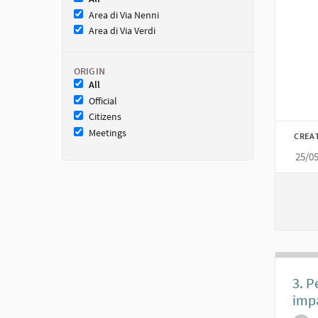
Filt
Area di Via Nenni
Area di Via Verdi
ORIGIN
All
Official
Citizens
Meetings
CREA
25/0
3. P
imp