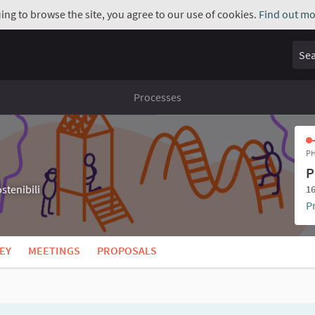
uing to browse the site, you agree to our use of cookies.
Find out mo
Sear
Processes
PH
P
stenibili
16
P
EY
MEETINGS
PROPOSALS