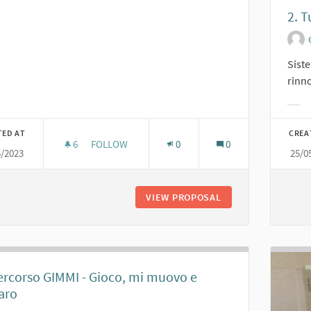
er results for category:
2. T
Sist
rinno
Filt
TED AT
CREA
6
6 FOLLOWERS
FOLLOW
0
0
5/2023
25/0
1. IL PARCO PIÙ BELLO DI SARMATO
VIEW PROPOSAL
1. IL PARCO PIÙ B
ercorso GIMMI - Gioco, mi muovo e
aro