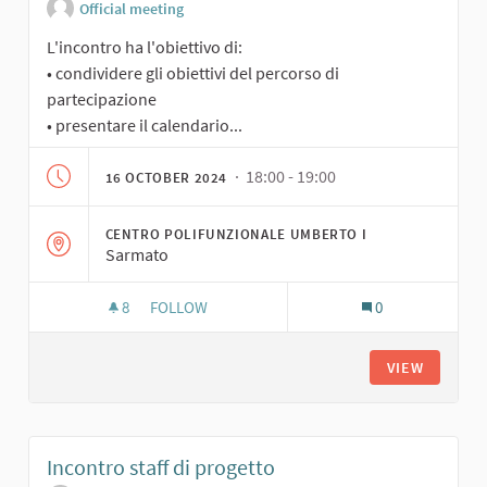
Official meeting
L'incontro ha l'obiettivo di:
• condividere gli obiettivi del percorso di
partecipazione
• presentare il calendario...
· 18:00 - 19:00
16 OCTOBER 2024
CENTRO POLIFUNZIONALE UMBERTO I
Sarmato
8
8 FOLLOWERS
FOLLOW
0
INCONTRO DI CONDIVISIONE CON IL TAVOLO DI
VIEW
Incontro staff di progetto