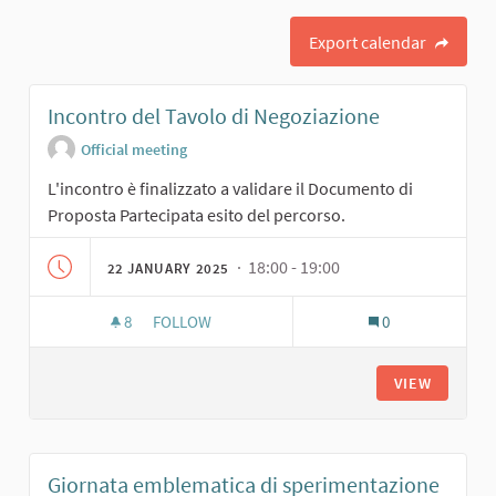
Export calendar
Incontro del Tavolo di Negoziazione
Official meeting
L'incontro è finalizzato a validare il Documento di
Proposta Partecipata esito del percorso.
· 18:00 - 19:00
22 JANUARY 2025
8
8 FOLLOWERS
FOLLOW
0
INCONTRO DEL TAVOLO DI NEGOZIAZIONE
VIEW
Giornata emblematica di sperimentazione