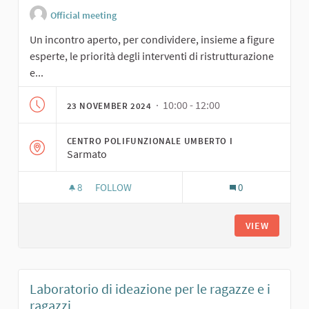
Official meeting
Un incontro aperto, per condividere, insieme a figure
esperte, le priorità degli interventi di ristrutturazione
e...
· 10:00 - 12:00
23 NOVEMBER 2024
CENTRO POLIFUNZIONALE UMBERTO I
Sarmato
8
8 FOLLOWERS
FOLLOW
0
LABORATORIO DI CO-DESIGN APERTO A TUTTE E
VIEW
Laboratorio di ideazione per le ragazze e i
ragazzi