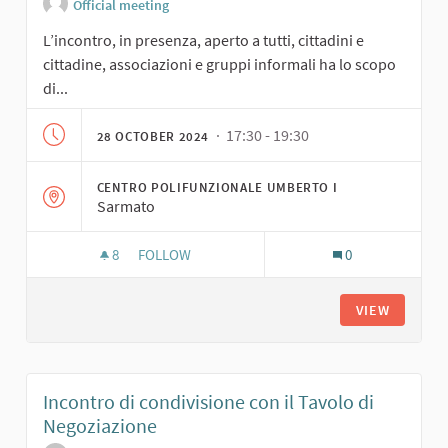
Official meeting
L’incontro, in presenza, aperto a tutti, cittadini e
cittadine, associazioni e gruppi informali ha lo scopo
di...
· 17:30 - 19:30
28 OCTOBER 2024
CENTRO POLIFUNZIONALE UMBERTO I
Sarmato
8
8 FOLLOWERS
FOLLOW
0
LABORATORIO APERTO ALLA CITTADINANZA
VIEW
Incontro di condivisione con il Tavolo di
Negoziazione