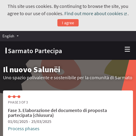
This site uses cookies. By continuing to browse the site, you
agree to our use of cookies.
Find out more about cookies
.
(Exte
I agree
English
Choose language
Scegli la lingua
Sarmato Partecipa
Il nuovo Salunёi
Uno spazio polivalente e sostenibile per la comunità di Sarmato
PHASE 3 OF 3
Fase 3. Elaborazione del documento di proposta
partecipata (chiusura)
01/01/2025 - 25/03/2025
Process phases