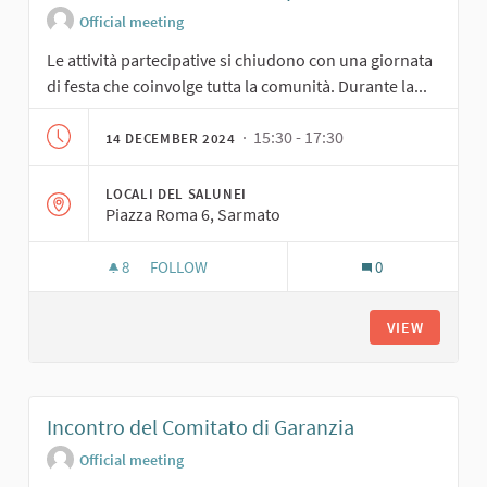
Official meeting
Le attività partecipative si chiudono con una giornata
di festa che coinvolge tutta la comunità. Durante la...
· 15:30 - 17:30
14 DECEMBER 2024
LOCALI DEL SALUNEI
Piazza Roma 6, Sarmato
8
8 FOLLOWERS
FOLLOW
0
GIORNATA EMBLEMATICA DI SPERIMENTAZIONE
VIEW
Incontro del Comitato di Garanzia
Official meeting