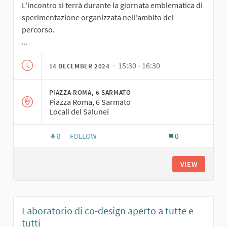
L'incontro si terrà durante la giornata emblematica di
sperimentazione organizzata nell'ambito del
percorso.
...
· 15:30 - 16:30
14 DECEMBER 2024
PIAZZA ROMA, 6 SARMATO
Piazza Roma, 6 Sarmato
Locali del Salunei
8
8 FOLLOWERS
FOLLOW
0
INCONTRO DEL COMITATO DI GARANZIA
VIEW
Laboratorio di co-design aperto a tutte e
tutti