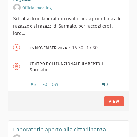
Official meeting
Si tratta di un laboratorio rivolto in via prioritaria alle
ragazze e ai ragazzi di Sarmato, per raccogliere il
loro...
· 15:30 - 17:30
05 NOVEMBER 2024
CENTRO POLIFUNZIONALE UMBERTO I
Sarmato
8
8 FOLLOWERS
FOLLOW
0
LABORATORIO DI IDEAZIONE PER LE RAGAZZE E 
VIEW
Laboratorio aperto alla cittadinanza