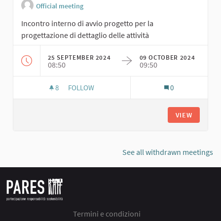
Official meeting
Incontro interno di avvio progetto per la
progettazione di dettaglio delle attività
25 SEPTEMBER 2024
09 OCTOBER 2024
08:50
09:50
8
8 FOLLOWERS
FOLLOW
0
INCONTRO STAFF DI PROGETTO
VIEW
See all withdrawn meetings
Termini e condizioni