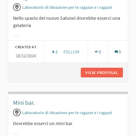
Laboratorio di ideazione per le ragazze e i ragazzi
Nello spazio del nuovo Salunei dovrebbe esserci una
gelateria
Filter results for category:
CREATED AT
8
8 FOLLOWERS
FOLLOW
0
0
18/12/2024
UNA GELATERIA AL SALUNEI...
VIEW PROPOSAL
UNA GEL
Mini bar.
Laboratorio di ideazione per le ragazze e i ragazzi
Dovrebbe esserci un mini bar