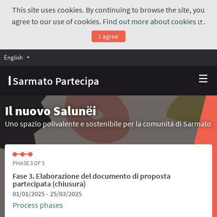
This site uses cookies. By continuing to browse the site, you
agree to our use of cookies.
Find out more about cookies
.
(Exte
I agree
English
Choose language
Scegli la lingua
Sarmato Partecipa
Il nuovo Salunёi
Uno spazio polivalente e sostenibile per la comunità di Sarmato
PHASE 3 OF 3
Fase 3. Elaborazione del documento di proposta
partecipata (chiusura)
01/01/2025 - 25/03/2025
Process phases