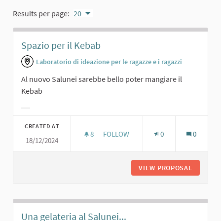
Results per page:
20
Spazio per il Kebab
Laboratorio di ideazione per le ragazze e i ragazzi
Al nuovo Salunei sarebbe bello poter mangiare il
Kebab
Filter results for category:
CREATED AT
8
8 FOLLOWERS
FOLLOW
0
0
18/12/2024
SPAZIO PER IL KEBAB
VIEW PROPOSAL
SPAZIO 
Una gelateria al Salunei...