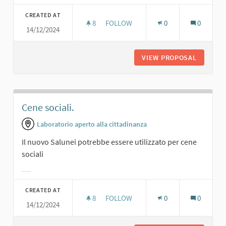
Filter results for category:
CREATED AT
8
8 FOLLOWERS
FOLLOW
0
0
14/12/2024
MINI BAR.
VIEW PROPOSAL
MINI BAR
Cene sociali.
Laboratorio aperto alla cittadinanza
Il nuovo Salunei potrebbe essere utilizzato per cene
sociali
Filter results for category:
CREATED AT
8
8 FOLLOWERS
FOLLOW
0
0
14/12/2024
CENE SOCIALI.