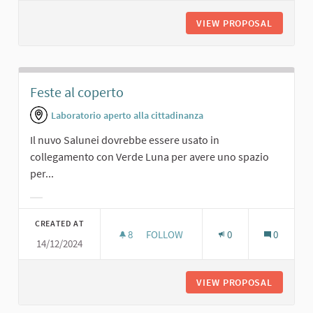
VIEW PROPOSAL
FESTE A
Feste al coperto
Laboratorio aperto alla cittadinanza
Il nuvo Salunei dovrebbe essere usato in
collegamento con Verde Luna per avere uno spazio
per...
Filter results for category:
CREATED AT
8
8 FOLLOWERS
FOLLOW
0
0
14/12/2024
FESTE AL COPERTO
VIEW PROPOSAL
FESTE A