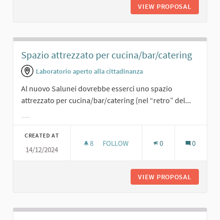
VIEW PROPOSAL
CENE SO
Spazio attrezzato per cucina/bar/catering
Laboratorio aperto alla cittadinanza
Al nuovo Salunei dovrebbe esserci uno spazio
attrezzato per cucina/bar/catering (nel “retro” del...
Filter results for category:
CREATED AT
8
8 FOLLOWERS
FOLLOW
0
0
14/12/2024
SPAZIO ATTREZZATO PER CUCINA/B
VIEW PROPOSAL
SPAZIO 