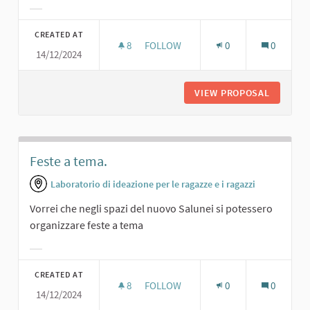
Filter results for category:
CREATED AT
8
8 FOLLOWERS
FOLLOW
0
0
14/12/2024
SALA DA BALLO.
VIEW PROPOSAL
SALA DA
Feste a tema.
Laboratorio di ideazione per le ragazze e i ragazzi
Vorrei che negli spazi del nuovo Salunei si potessero
organizzare feste a tema
Filter results for category:
CREATED AT
8
8 FOLLOWERS
FOLLOW
0
0
14/12/2024
FESTE A TEMA.