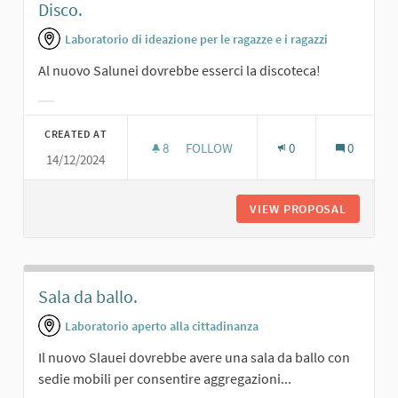
Disco.
Laboratorio di ideazione per le ragazze e i ragazzi
Al nuovo Salunei dovrebbe esserci la discoteca!
Filter results for category:
CREATED AT
8
8 FOLLOWERS
FOLLOW
0
0
14/12/2024
DISCO.
VIEW PROPOSAL
DISCO.
Sala da ballo.
Laboratorio aperto alla cittadinanza
Il nuovo Slauei dovrebbe avere una sala da ballo con
sedie mobili per consentire aggregazioni...