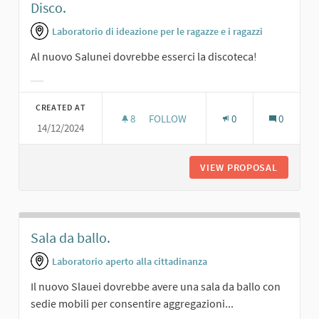
Disco.
Laboratorio di ideazione per le ragazze e i ragazzi
Al nuovo Salunei dovrebbe esserci la discoteca!
Filter results for category:
CREATED AT
8
8 FOLLOWERS
FOLLOW
0
0
14/12/2024
DISCO.
VIEW PROPOSAL
DISCO.
Sala da ballo.
Laboratorio aperto alla cittadinanza
Il nuovo Slauei dovrebbe avere una sala da ballo con
sedie mobili per consentire aggregazioni...