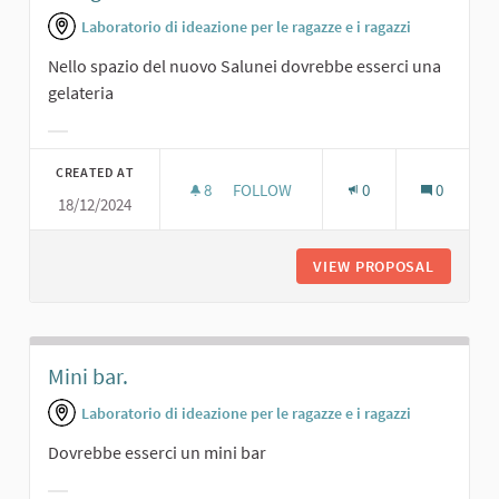
Laboratorio di ideazione per le ragazze e i ragazzi
Nello spazio del nuovo Salunei dovrebbe esserci una
gelateria
Filter results for category:
CREATED AT
8
8 FOLLOWERS
FOLLOW
0
0
18/12/2024
UNA GELATERIA AL SALUNEI...
VIEW PROPOSAL
UNA GEL
Mini bar.
Laboratorio di ideazione per le ragazze e i ragazzi
Dovrebbe esserci un mini bar