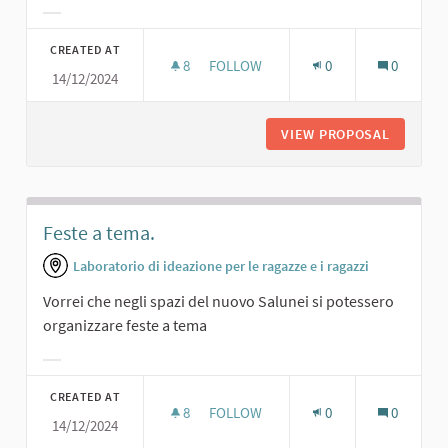
Filter results for category:
CREATED AT
8
8 FOLLOWERS
FOLLOW
0
0
14/12/2024
SALA DA BALLO.
VIEW PROPOSAL
SALA DA
Feste a tema.
Laboratorio di ideazione per le ragazze e i ragazzi
Vorrei che negli spazi del nuovo Salunei si potessero
organizzare feste a tema
Filter results for category:
CREATED AT
8
8 FOLLOWERS
FOLLOW
0
0
14/12/2024
FESTE A TEMA.