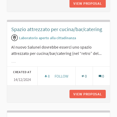
VIEW PROPOSAL
CENE SO
Spazio attrezzato per cucina/bar/catering
Laboratorio aperto alla cittadinanza
Al nuovo Salunei dovrebbe esserci uno spazio
attrezzato per cucina/bar/catering (nel “retro” del...
Filter results for category:
CREATED AT
8
8 FOLLOWERS
FOLLOW
0
0
14/12/2024
SPAZIO ATTREZZATO PER CUCINA/B
VIEW PROPOSAL
SPAZIO 