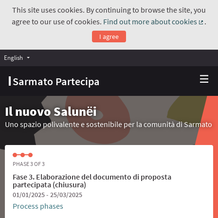
This site uses cookies. By continuing to browse the site, you
agree to our use of cookies.
Find out more about cookies
.
(Exte
I agree
English
Choose language
Scegli la lingua
Sarmato Partecipa
Il nuovo Salunёi
Uno spazio polivalente e sostenibile per la comunità di Sarmato
PHASE 3 OF 3
Fase 3. Elaborazione del documento di proposta
partecipata (chiusura)
01/01/2025 - 25/03/2025
Process phases