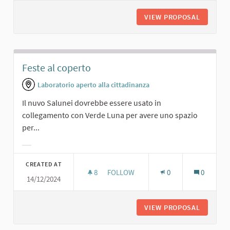
VIEW PROPOSAL
FESTE A
Feste al coperto
Laboratorio aperto alla cittadinanza
Il nuvo Salunei dovrebbe essere usato in
collegamento con Verde Luna per avere uno spazio
per...
Filter results for category:
CREATED AT
8
8 FOLLOWERS
FOLLOW
0
0
14/12/2024
FESTE AL COPERTO
VIEW PROPOSAL
FESTE A