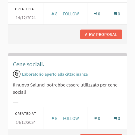
Filter results for category:
CREATED AT
8
8 FOLLOWERS
FOLLOW
0
0
14/12/2024
MINI BAR.
VIEW PROPOSAL
MINI BAR
Cene sociali.
Laboratorio aperto alla cittadinanza
Il nuovo Salunei potrebbe essere utilizzato per cene
sociali
Filter results for category:
CREATED AT
8
8 FOLLOWERS
FOLLOW
0
0
14/12/2024
CENE SOCIALI.