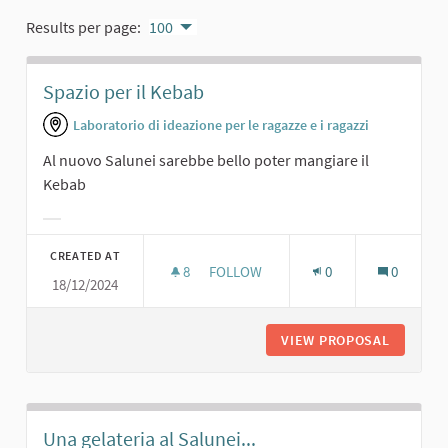
Results per page:
100
Spazio per il Kebab
Laboratorio di ideazione per le ragazze e i ragazzi
Al nuovo Salunei sarebbe bello poter mangiare il
Kebab
Filter results for category:
CREATED AT
8
8 FOLLOWERS
FOLLOW
0
0
18/12/2024
SPAZIO PER IL KEBAB
VIEW PROPOSAL
SPAZIO 
Una gelateria al Salunei...