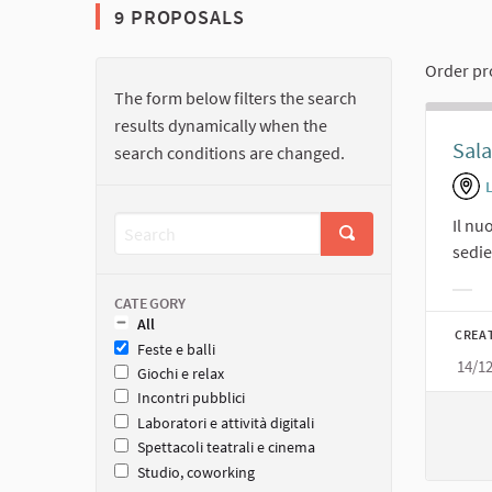
9 PROPOSALS
Order pr
The form below filters the search
results dynamically when the
Sala
search conditions are changed.
Il nu
sedie
Filt
CATEGORY
All
CREA
Feste e balli
14/1
Giochi e relax
Incontri pubblici
Laboratori e attività digitali
Spettacoli teatrali e cinema
Studio, coworking