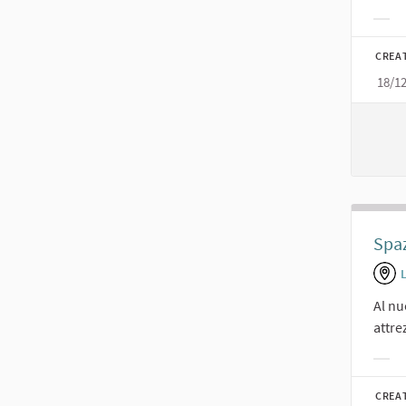
Filt
CREA
18/1
Spaz
Al nu
attre
Filt
CREA