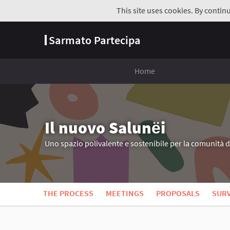
This site uses cookies. By contin
Sarmato Partecipa
Home
Il nuovo Salunёi
Uno spazio polivalente e sostenibile per la comunità 
THE PROCESS
MEETINGS
PROPOSALS
SUR