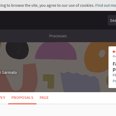
uing to browse the site, you agree to our use of cookies.
Find out mo
Sear
Processes
PH
F
p
di Sarmato
01
P
VEY
PROPOSALS
PAGE