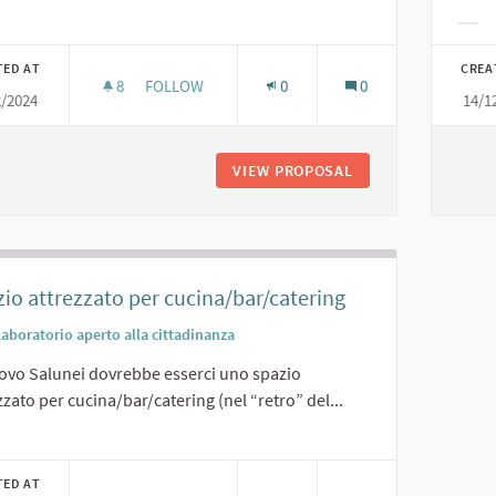
er results for category:
Filt
TED AT
CREA
8
8 FOLLOWERS
FOLLOW
0
0
2/2024
14/1
UNA GELATERIA AL SALUNEI...
VIEW PROPOSAL
UNA GELATERIA AL 
io attrezzato per cucina/bar/catering
Laboratorio aperto alla cittadinanza
ovo Salunei dovrebbe esserci uno spazio
zzato per cucina/bar/catering (nel “retro” del...
er results for category:
TED AT