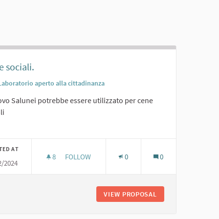
 sociali.
Laboratorio aperto alla cittadinanza
ovo Salunei potrebbe essere utilizzato per cene
li
er results for category:
TED AT
8
8 FOLLOWERS
FOLLOW
0
0
2/2024
CENE SOCIALI.
VIEW PROPOSAL
CENE SOCIALI.