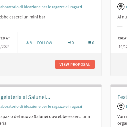
aboratorio di ideazione per le ragazze e i ragazzi
bbe esserci un mini bar
Al nu
er results for category:
Filt
TED AT
CREA
8
8 FOLLOWERS
FOLLOW
0
0
2/2024
14/1
MINI BAR.
VIEW PROPOSAL
MINI BAR.
gelateria al Salunei...
Fes
aboratorio di ideazione per le ragazze e i ragazzi
 spazio del nuovo Salunei dovrebbe esserci una
Vorre
eria
orga