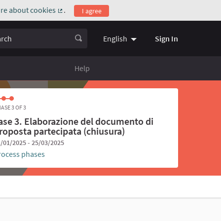
re about cookies
.
I agree
(External link)
ch
Sign In
English
Choose language
Scegli la l
Help
ASE 3 OF 3
ase 3. Elaborazione del documento di
roposta partecipata (chiusura)
/01/2025 - 25/03/2025
rocess phases