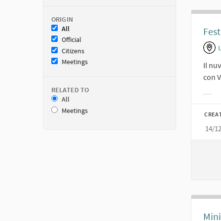
ORIGIN
All
Fest
Official
Citizens
Meetings
Il nu
con V
RELATED TO
All
Filt
Meetings
CREA
14/1
Mini