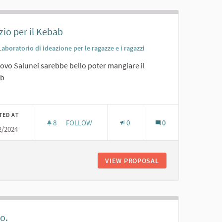
io per il Kebab
Laboratorio di ideazione per le ragazze e i ragazzi
ovo Salunei sarebbe bello poter mangiare il
ab
er results for category:
TED AT
8
8 FOLLOWERS
FOLLOW
0
0
2/2024
SPAZIO PER IL KEBAB
O
VIEW PROPOSAL
SPAZIO PER IL KEB
o.