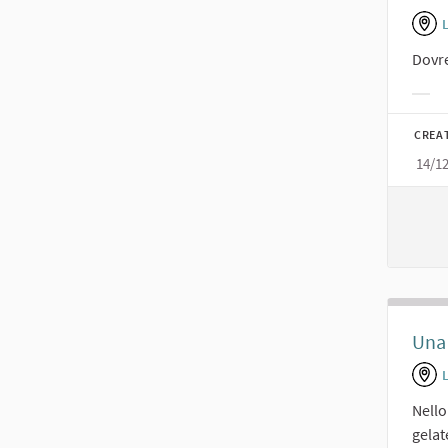
L
Dovre
Filt
CREA
14/1
Una 
L
Nello
gelat