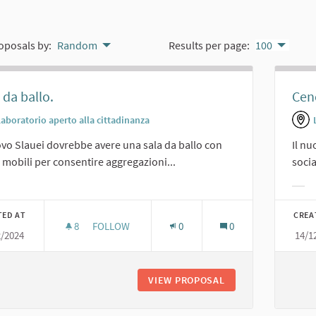
oposals by:
Random
Results per page:
100
 da ballo.
Cene
Laboratorio aperto alla cittadinanza
ovo Slauei dovrebbe avere una sala da ballo con
Il nu
 mobili per consentire aggregazioni...
socia
er results for category:
Filt
TED AT
CREA
8
8 FOLLOWERS
FOLLOW
0
0
2/2024
14/1
SALA DA BALLO.
VIEW PROPOSAL
SALA DA BALLO.