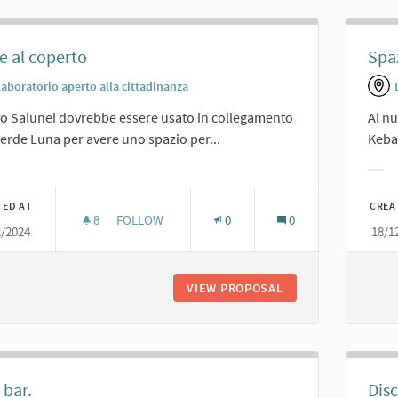
e al coperto
Spaz
Laboratorio aperto alla cittadinanza
vo Salunei dovrebbe essere usato in collegamento
Al nu
erde Luna per avere uno spazio per...
Keb
er results for category:
Filt
TED AT
CREA
8
8 FOLLOWERS
FOLLOW
0
0
2/2024
18/1
FESTE AL COPERTO
VIEW PROPOSAL
FESTE AL COPERT
 bar.
Disc