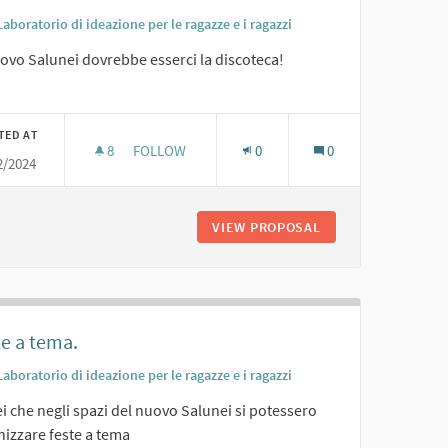
Laboratorio di ideazione per le ragazze e i ragazzi
ovo Salunei dovrebbe esserci la discoteca!
er results for category:
TED AT
8
8 FOLLOWERS
FOLLOW
0
0
2/2024
DISCO.
VIEW PROPOSAL
DISCO.
te a tema.
Laboratorio di ideazione per le ragazze e i ragazzi
i che negli spazi del nuovo Salunei si potessero
nizzare feste a tema