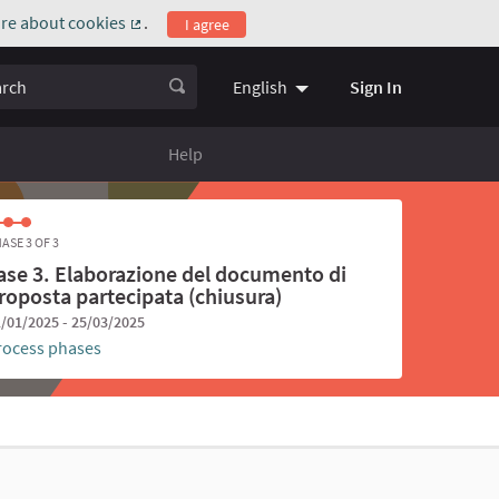
re about cookies
.
I agree
(External link)
ch
Sign In
English
Choose language
Scegli la l
Help
ASE 3 OF 3
ase 3. Elaborazione del documento di
roposta partecipata (chiusura)
/01/2025 - 25/03/2025
rocess phases