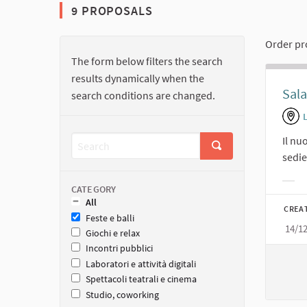
9 PROPOSALS
Order pr
The form below filters the search
results dynamically when the
Sala
search conditions are changed.
Il nu
sedie
Filt
CATEGORY
All
CREA
Feste e balli
14/1
Giochi e relax
Incontri pubblici
Laboratori e attività digitali
Spettacoli teatrali e cinema
Studio, coworking