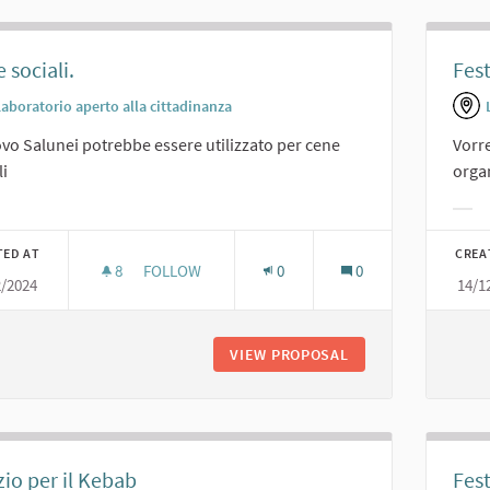
 sociali.
Fes
Laboratorio aperto alla cittadinanza
ovo Salunei potrebbe essere utilizzato per cene
Vorre
li
orga
er results for category:
Filt
TED AT
CREA
8
8 FOLLOWERS
FOLLOW
0
0
2/2024
14/1
CENE SOCIALI.
VIEW PROPOSAL
CENE SOCIALI.
io per il Kebab
Fest