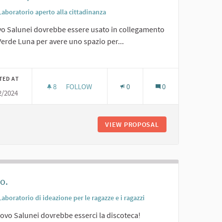
Laboratorio aperto alla cittadinanza
uvo Salunei dovrebbe essere usato in collegamento
erde Luna per avere uno spazio per...
er results for category:
TED AT
8
8 FOLLOWERS
FOLLOW
0
0
2/2024
FESTE AL COPERTO
AB
VIEW PROPOSAL
FESTE AL COPERT
o.
Laboratorio di ideazione per le ragazze e i ragazzi
ovo Salunei dovrebbe esserci la discoteca!