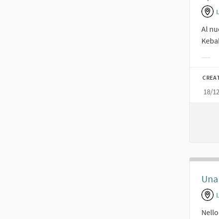
L
Al nu
Keba
Filt
CREA
18/1
Una 
L
Nello