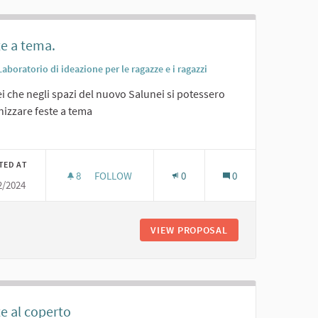
te a tema.
Laboratorio di ideazione per le ragazze e i ragazzi
i che negli spazi del nuovo Salunei si potessero
nizzare feste a tema
er results for category:
TED AT
8
8 FOLLOWERS
FOLLOW
0
0
2/2024
FESTE A TEMA.
VIEW PROPOSAL
FESTE A TEMA.
e al coperto