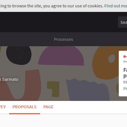
uing to browse the site, you agree to our use of cookies.
Find out mo
Sear
Processes
PH
F
p
di Sarmato
01
P
VEY
PROPOSALS
PAGE