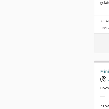
gelat
Filt
CREA
18/1
Mini
L
Dovre
Filt
CREA