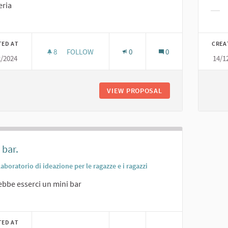
eria
Filt
er results for category:
TED AT
CREA
8
8 FOLLOWERS
FOLLOW
0
0
2/2024
14/1
UNA GELATERIA AL SALUNEI...
VIEW PROPOSAL
UNA GELATERIA AL 
 bar.
aboratorio di ideazione per le ragazze e i ragazzi
bbe esserci un mini bar
er results for category:
TED AT