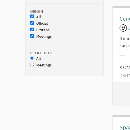
ORIGIN
All
Cene
Official
Citizens
Meetings
Il nu
socia
RELATED TO
All
Filt
Meetings
CREA
14/1
Spaz