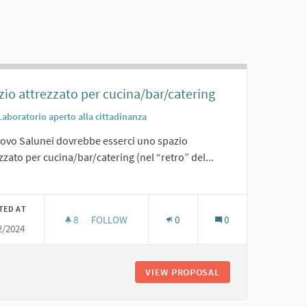
io attrezzato per cucina/bar/catering
Laboratorio aperto alla cittadinanza
uovo Salunei dovrebbe esserci uno spazio
zzato per cucina/bar/catering (nel “retro” del...
er results for category:
TED AT
8
8 FOLLOWERS
FOLLOW
0
0
2/2024
SPAZIO ATTREZZATO PER CUCINA/BAR/CATERIN
VIEW PROPOSAL
SPAZIO ATTREZZA