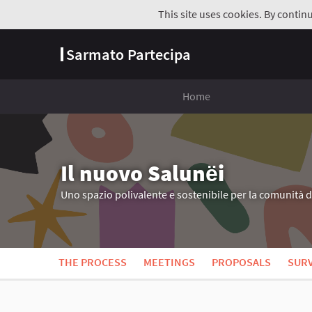
This site uses cookies. By contin
Sarmato Partecipa
Home
Il nuovo Salunёi
Uno spazio polivalente e sostenibile per la comunità 
THE PROCESS
MEETINGS
PROPOSALS
SUR