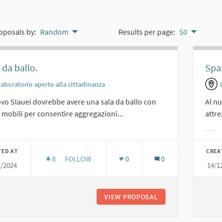
oposals by:
Random
Results per page:
50
 da ballo.
Spaz
Laboratorio aperto alla cittadinanza
ovo Slauei dovrebbe avere una sala da ballo con
Al n
 mobili per consentire aggregazioni...
attre
er results for category:
Filt
TED AT
CREA
8
8 FOLLOWERS
FOLLOW
0
0
2/2024
14/1
SALA DA BALLO.
VIEW PROPOSAL
SALA DA BALLO.