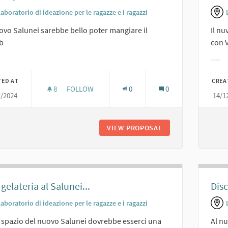
aboratorio di ideazione per le ragazze e i ragazzi
ovo Salunei sarebbe bello poter mangiare il
Il n
b
con V
er results for category:
Filt
TED AT
CREA
8
8 FOLLOWERS
FOLLOW
0
0
2/2024
14/1
SPAZIO PER IL KEBAB
VIEW PROPOSAL
SPAZIO PER IL KEB
gelateria al Salunei...
Disc
aboratorio di ideazione per le ragazze e i ragazzi
 spazio del nuovo Salunei dovrebbe esserci una
Al nu