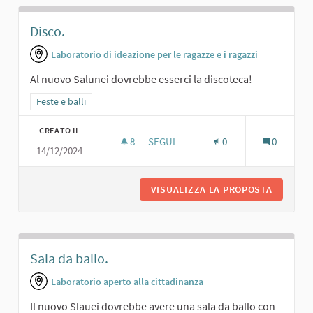
Disco.
Laboratorio di ideazione per le ragazze e i ragazzi
Al nuovo Salunei dovrebbe esserci la discoteca!
Filtra i risultati per categoria: Feste e balli
Feste e balli
CREATO IL
8
8 SOSTENITORI
SEGUI
0
0
14/12/2024
DISCO.
VISUALIZZA LA PROPOSTA
DISCO.
Sala da ballo.
Laboratorio aperto alla cittadinanza
Il nuovo Slauei dovrebbe avere una sala da ballo con