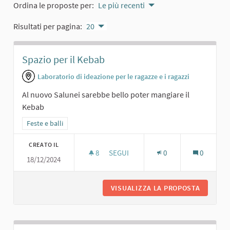
Ordina le proposte per:
Le più recenti
Risultati per pagina:
20
Spazio per il Kebab
Laboratorio di ideazione per le ragazze e i ragazzi
Al nuovo Salunei sarebbe bello poter mangiare il
Kebab
Filtra i risultati per categoria: Feste e balli
Feste e balli
CREATO IL
8
8 SOSTENITORI
SEGUI
0
0
18/12/2024
SPAZIO PER IL KEBAB
VISUALIZZA LA PROPOSTA
SPAZIO 