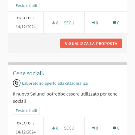
Filtra i risultati per categoria: Feste e balli
Feste e balli
CREATO IL
8
8 SOSTENITORI
SEGUI
0
0
14/12/2024
MINI BAR.
VISUALIZZA LA PROPOSTA
MINI BAR
Cene sociali.
Laboratorio aperto alla cittadinanza
Il nuovo Salunei potrebbe essere utilizzato per cene
sociali
Filtra i risultati per categoria: Feste e balli
Feste e balli
CREATO IL
8
8 SOSTENITORI
SEGUI
0
0
14/12/2024
CENE SOCIALI.