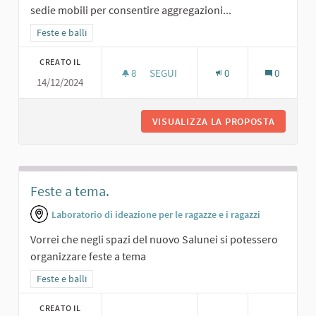
sedie mobili per consentire aggregazioni...
Filtra i risultati per categoria: Feste e balli
Feste e balli
CREATO IL
8
8 SOSTENITORI
SEGUI
0
0
14/12/2024
SALA DA BALLO.
VISUALIZZA LA PROPOSTA
SALA DA
Feste a tema.
Laboratorio di ideazione per le ragazze e i ragazzi
Vorrei che negli spazi del nuovo Salunei si potessero
organizzare feste a tema
Filtra i risultati per categoria: Feste e balli
Feste e balli
CREATO IL