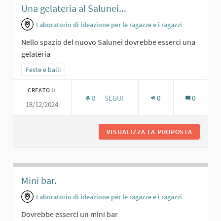
Una gelateria al Salunei...
Laboratorio di ideazione per le ragazze e i ragazzi
Nello spazio del nuovo Salunei dovrebbe esserci una
gelateria
Filtra i risultati per categoria: Feste e balli
Feste e balli
CREATO IL
8
8 SOSTENITORI
SEGUI
0
0
18/12/2024
UNA GELATERIA AL SALUNEI...
VISUALIZZA LA PROPOSTA
UNA GEL
Mini bar.
Laboratorio di ideazione per le ragazze e i ragazzi
Dovrebbe esserci un mini bar