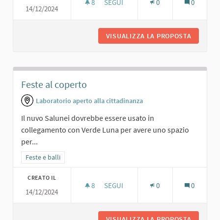
8
8 SOSTENITORI
SEGUI
0
0
14/12/2024
FESTE A TEMA.
VISUALIZZA LA PROPOSTA
FESTE A
Feste al coperto
Laboratorio aperto alla cittadinanza
Il nuvo Salunei dovrebbe essere usato in
collegamento con Verde Luna per avere uno spazio
per...
Filtra i risultati per categoria: Feste e balli
Feste e balli
CREATO IL
8
8 SOSTENITORI
SEGUI
0
0
14/12/2024
FESTE AL COPERTO
VISUALIZZA LA PROPOSTA
FESTE A