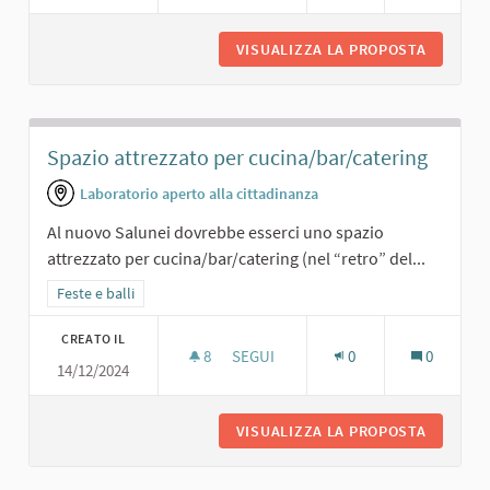
VISUALIZZA LA PROPOSTA
CENE SO
Spazio attrezzato per cucina/bar/catering
Laboratorio aperto alla cittadinanza
Al nuovo Salunei dovrebbe esserci uno spazio
attrezzato per cucina/bar/catering (nel “retro” del...
Filtra i risultati per categoria: Feste e balli
Feste e balli
CREATO IL
8
8 SOSTENITORI
SEGUI
0
0
14/12/2024
SPAZIO ATTREZZATO PER CUCINA/B
VISUALIZZA LA PROPOSTA
SPAZIO 