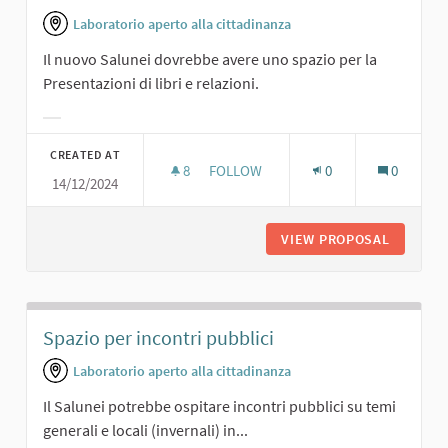
Laboratorio aperto alla cittadinanza
Il nuovo Salunei dovrebbe avere uno spazio per la
Presentazioni di libri e relazioni.
Filter results for category:
CREATED AT
8
8 FOLLOWERS
FOLLOW
0
0
14/12/2024
PRESENTAZIONI DI LIBRI
VIEW PROPOSAL
PRESENT
Spazio per incontri pubblici
Laboratorio aperto alla cittadinanza
Il Salunei potrebbe ospitare incontri pubblici su temi
generali e locali (invernali) in...