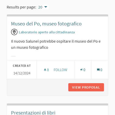
Results per page:
20
Museo del Po, museo fotografico
Laboratorio aperto alla cittadinanza
Il nuovo Salunei potrebbe ospitare il museo del Po e
un museo fotografico
Filter results for category:
CREATED AT
8
8 FOLLOWERS
FOLLOW
0
0
14/12/2024
MUSEO DEL PO, MUSEO FOTOGRAFI
VIEW PROPOSAL
MUSEO D
Presentazioni di libri