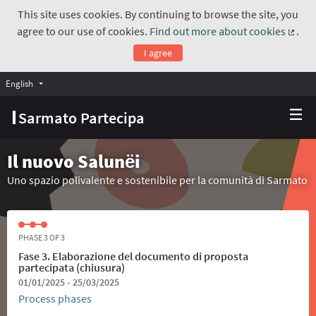
This site uses cookies. By continuing to browse the site, you
agree to our use of cookies.
Find out more about cookies
.
(Exte
I agree
English
Choose language
Scegli la lingua
Sarmato Partecipa
Il nuovo Salunёi
Uno spazio polivalente e sostenibile per la comunità di Sarmato
PHASE 3 OF 3
Fase 3. Elaborazione del documento di proposta
partecipata (chiusura)
01/01/2025 - 25/03/2025
Process phases