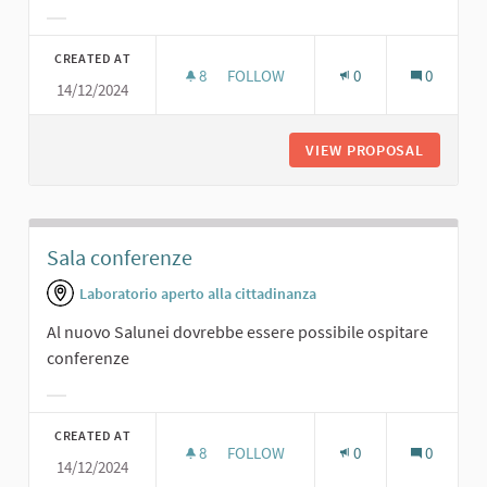
Filter results for category:
CREATED AT
8
8 FOLLOWERS
FOLLOW
0
0
14/12/2024
SPAZIO PER INCONTRI PUBBLICI
VIEW PROPOSAL
SPAZIO 
Sala conferenze
Laboratorio aperto alla cittadinanza
Al nuovo Salunei dovrebbe essere possibile ospitare
conferenze
Filter results for category:
CREATED AT
8
8 FOLLOWERS
FOLLOW
0
0
14/12/2024
SALA CONFERENZE