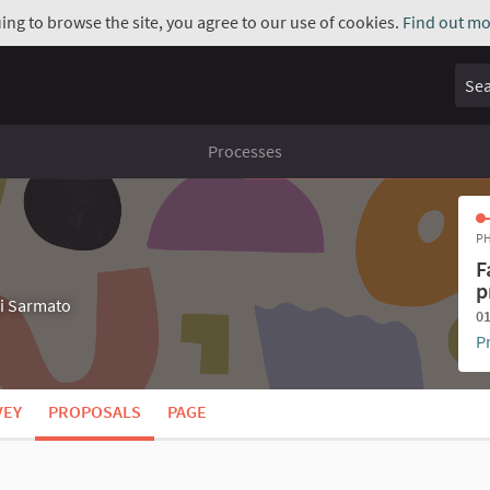
uing to browse the site, you agree to our use of cookies.
Find out mo
Sear
Processes
PH
F
p
di Sarmato
01
P
VEY
PROPOSALS
PAGE