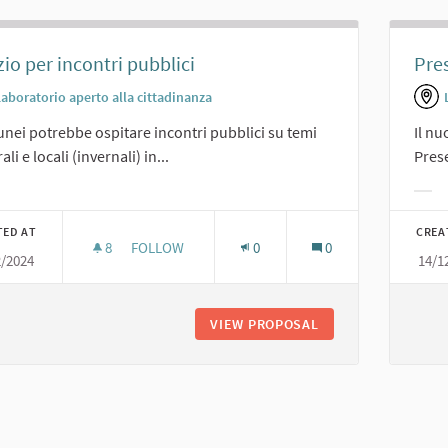
io per incontri pubblici
Pres
Laboratorio aperto alla cittadinanza
lunei potrebbe ospitare incontri pubblici su temi
Il n
li e locali (invernali) in...
Prese
er results for category:
Filt
TED AT
CREA
8
8 FOLLOWERS
FOLLOW
0
0
2/2024
14/1
SPAZIO PER INCONTRI PUBBLICI
VIEW PROPOSAL
SPAZIO PER INCONT