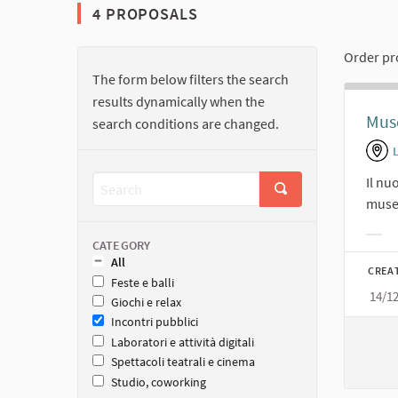
4 PROPOSALS
Order pr
The form below filters the search
results dynamically when the
Muse
search conditions are changed.
Il nu
muse
Filt
CATEGORY
All
CREA
Feste e balli
14/1
Giochi e relax
Incontri pubblici
Laboratori e attività digitali
Spettacoli teatrali e cinema
Studio, coworking