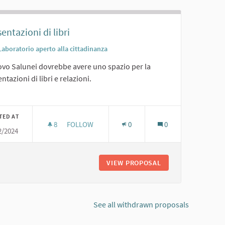
entazioni di libri
Laboratorio aperto alla cittadinanza
uovo Salunei dovrebbe avere uno spazio per la
ntazioni di libri e relazioni.
er results for category:
TED AT
8
8 FOLLOWERS
FOLLOW
0
0
2/2024
PRESENTAZIONI DI LIBRI
RI PUBBLICI
VIEW PROPOSAL
PRESENTAZIONI DI 
See all withdrawn proposals