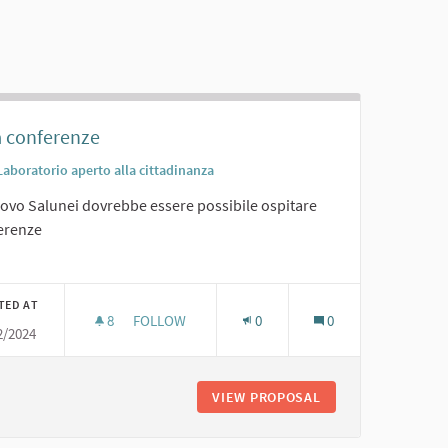
a conferenze
Laboratorio aperto alla cittadinanza
uovo Salunei dovrebbe essere possibile ospitare
erenze
er results for category:
TED AT
8
8 FOLLOWERS
FOLLOW
0
0
2/2024
SALA CONFERENZE
USEO FOTOGRAFICO
VIEW PROPOSAL
SALA CONFERENZE