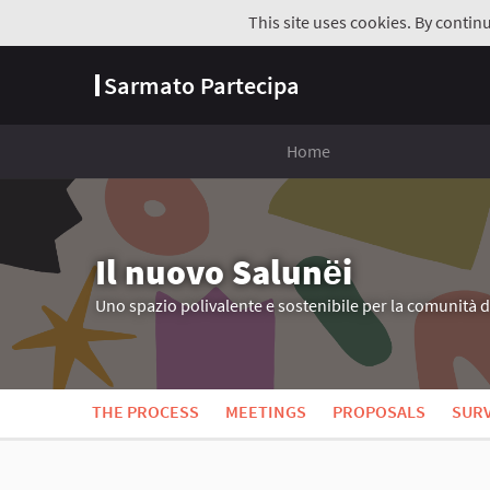
This site uses cookies. By contin
Sarmato Partecipa
Home
Il nuovo Salunёi
Uno spazio polivalente e sostenibile per la comunità 
THE PROCESS
MEETINGS
PROPOSALS
SUR