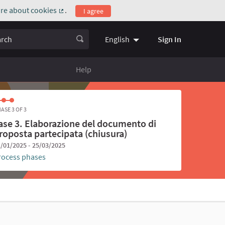
re about cookies
.
I agree
(External link)
ch
Sign In
English
Choose language
Scegli la l
Help
ASE 3 OF 3
ase 3. Elaborazione del documento di
roposta partecipata (chiusura)
/01/2025 - 25/03/2025
rocess phases