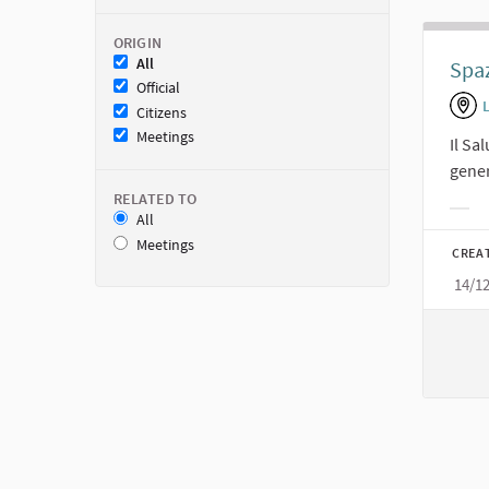
ORIGIN
All
Spaz
Official
Citizens
Meetings
Il Sa
genera
RELATED TO
All
Filt
Meetings
CREA
14/1