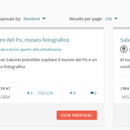
oposals by:
Random
Results per page:
100
o del Po, museo fotografico
Sal
Laboratorio aperto alla cittadinanza
ovo Salunei potrebbe ospitare il museo del Po e un
Al n
o fotografico
conf
er results for category:
Filt
TED AT
CREA
8
8 FOLLOWERS
FOLLOW
0
0
2/2024
14/1
MUSEO DEL PO, MUSEO FOTOGRAFICO
VIEW PROPOSAL
MUSEO DEL PO, M