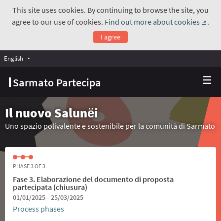
This site uses cookies. By continuing to browse the site, you
agree to our use of cookies.
Find out more about cookies
.
(Exte
I agree
English
Choose language
Scegli la lingua
Sarmato Partecipa
Il nuovo Salunёi
Uno spazio polivalente e sostenibile per la comunità di Sarmato
PHASE 3 OF 3
Fase 3. Elaborazione del documento di proposta
partecipata (chiusura)
01/01/2025 - 25/03/2025
Process phases