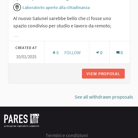
Laboratorio aperto alla cittadinanza
Al nuovo Salunei sarebbe bello che ci fosse uno
spazio condiviso per studio e lavoro da remoto;
Filter results for category:
CREATED AT
8
8 FOLLOWERS
FOLLOW
0
0
10/01/2025
SPAZIO PER COWORKING
VIEW PROPOSAL
SPAZIO 
See all withdrawn proposals
Termini e condizioni