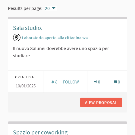
Results per page:
20
Sala studio.
Laboratorio aperto alla cittadinanza
Il nuovo Salunei dovrebbe avere uno spazio per
studiare.
Filter results for category:
CREATED AT
8
8 FOLLOWERS
FOLLOW
0
0
10/01/2025
SALA STUDIO.
VIEW PROPOSAL
SALA ST
Spazio per coworking