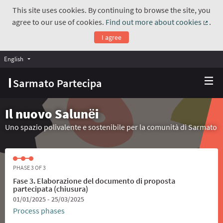
This site uses cookies. By continuing to browse the site, you
agree to our use of cookies.
Find out more about cookies
.
(Exte
I agree
English
Choose language
Scegli la lingua
Sarmato Partecipa
Il nuovo Salunёi
Uno spazio polivalente e sostenibile per la comunità di Sarmato
PHASE 3 OF 3
Fase 3. Elaborazione del documento di proposta
partecipata (chiusura)
01/01/2025 - 25/03/2025
Process phases