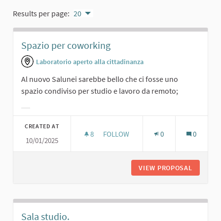
Results per page:
20
Spazio per coworking
Laboratorio aperto alla cittadinanza
Al nuovo Salunei sarebbe bello che ci fosse uno
spazio condiviso per studio e lavoro da remoto;
Filter results for category:
CREATED AT
8
8 FOLLOWERS
FOLLOW
0
0
10/01/2025
SPAZIO PER COWORKING
VIEW PROPOSAL
SPAZIO 
Sala studio.