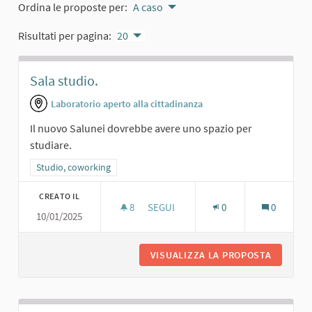
Ordina le proposte per:
A caso
Risultati per pagina:
20
Sala studio.
Laboratorio aperto alla cittadinanza
Il nuovo Salunei dovrebbe avere uno spazio per
studiare.
Filtra i risultati per categoria: Studio, coworking
Studio, coworking
CREATO IL
8
8 SOSTENITORI
SEGUI
0
0
10/01/2025
SALA STUDIO.
VISUALIZZA LA PROPOSTA
SALA ST