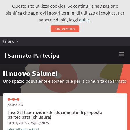
Questo sito utilizza cookies. Se continui la navigazione
significa che approvi i nostri termini di utilizzo di cookies. Per
saperne di più, leggi
qui
.
(Collegamento estern
OK, accetto
Italiano
Choose language
Scegli la lingua
Sarmato Partecipa
Il nuovo Salunёi
Uno spazio polivalente e sostenibile per la comunità di Sarmato
FASE 3 DI 3
Fase 3. Elaborazione del documento di proposta
partecipata (chiusura)
01/01/2025 - 25/03/2025
Visualizza le fasi