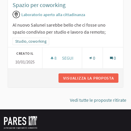
Spazio per coworking
Laboratorio aperto alla cittadinanza
Al nuovo Salunei sarebbe bello che ci fosse uno
spazio condiviso per studio e lavoro da remoto;
Filtra i risultati per categoria: Studio, coworking
Studio, coworking
CREATO IL
8
8 SOSTENITORI
SEGUI
0
0
10/01/2025
SPAZIO PER COWORKING
VISUALIZZA LA PROPOSTA
SPAZIO 
Vedi tutte le proposte ritirate