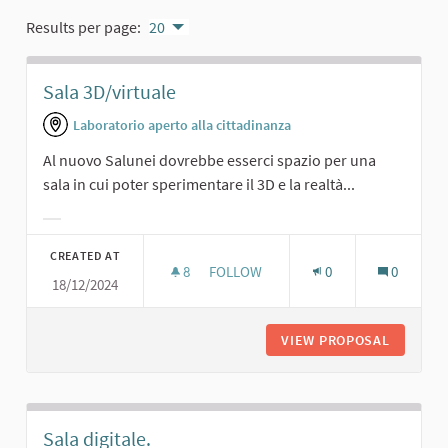
Results per page:
20
Sala 3D/virtuale
Laboratorio aperto alla cittadinanza
Al nuovo Salunei dovrebbe esserci spazio per una
sala in cui poter sperimentare il 3D e la realtà...
Filter results for category:
CREATED AT
8
8 FOLLOWERS
FOLLOW
0
0
18/12/2024
SALA 3D/VIRTUALE
VIEW PROPOSAL
SALA 3D
Sala digitale.