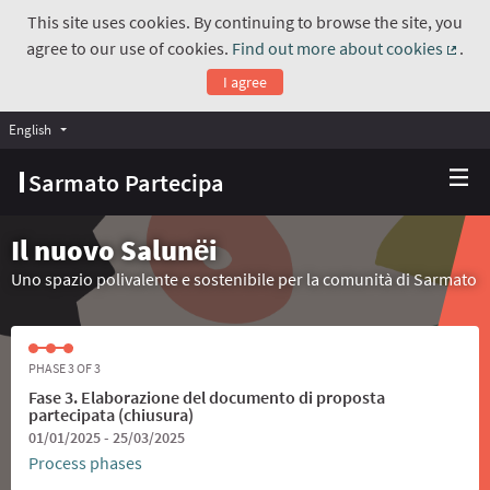
This site uses cookies. By continuing to browse the site, you
agree to our use of cookies.
Find out more about cookies
.
(Exte
I agree
English
Choose language
Scegli la lingua
Sarmato Partecipa
Il nuovo Salunёi
Uno spazio polivalente e sostenibile per la comunità di Sarmato
PHASE 3 OF 3
Fase 3. Elaborazione del documento di proposta
partecipata (chiusura)
01/01/2025 - 25/03/2025
Process phases