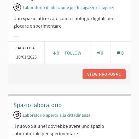
Laboratorio di ideazione per le ragazze e i ragazzi
Uno spazio attrezzato con tecnologie digitali per
giocare e sperimentare
Filter results for category:
CREATED AT
8
8 FOLLOWERS
FOLLOW
0
0
10/01/2025
SALA DIGITALE.
VIEW PROPOSAL
SALA DI
Spazio laboratorio
Laboratorio aperto alla cittadinanza
Il nuovo Salunei dovrebbe avere uno spazio
laboratoriale per sperimentare