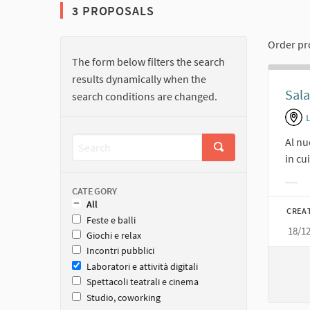
3 PROPOSALS
Order pr
The form below filters the search
results dynamically when the
Sala
search conditions are changed.
Al nu
in cu
Filt
CATEGORY
All
CREA
Feste e balli
18/1
Giochi e relax
Incontri pubblici
Laboratori e attività digitali
Spettacoli teatrali e cinema
Studio, coworking