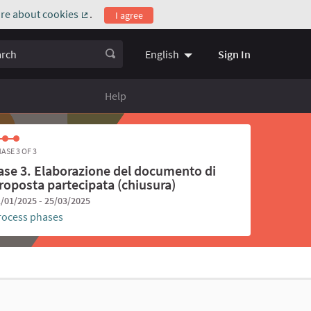
re about cookies
.
I agree
(External link)
ch
Sign In
English
Choose language
Scegli la l
Help
ASE 3 OF 3
ase 3. Elaborazione del documento di
roposta partecipata (chiusura)
/01/2025 - 25/03/2025
rocess phases