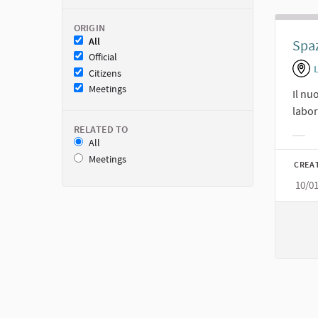
ORIGIN
All
Spaz
Official
Citizens
Meetings
Il nu
labor
RELATED TO
All
Filt
Meetings
CREA
10/0