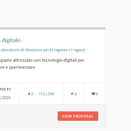
 digitale.
Laboratorio di ideazione per le ragazze e i ragazzi
pazio attrezzato con tecnologie digitali per
are e sperimentare
er results for category:
TED AT
8
8 FOLLOWERS
FOLLOW
0
0
1/2025
SALA DIGITALE.
VIEW PROPOSAL
SALA DIGITALE.