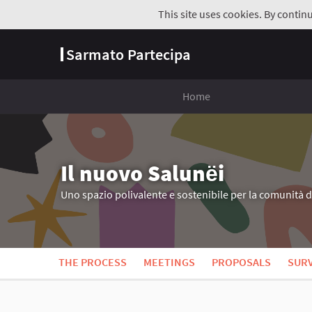
This site uses cookies. By contin
Sarmato Partecipa
Home
Il nuovo Salunёi
Uno spazio polivalente e sostenibile per la comunità 
THE PROCESS
MEETINGS
PROPOSALS
SUR