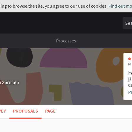
uing to browse the site, you agree to our use of cookies.
Find out mo
Sear
Processes
PH
F
p
di Sarmato
01
P
VEY
PROPOSALS
PAGE