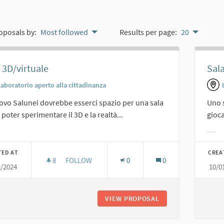
oposals by:
Most followed
Results per page:
20
 3D/virtuale
Sala
Laboratorio aperto alla cittadinanza
ovo Salunei dovrebbe esserci spazio per una sala
Uno s
i poter sperimentare il 3D e la realtà...
gioc
er results for category:
Filt
TED AT
CREA
8
8 FOLLOWERS
FOLLOW
0
0
2/2024
10/0
SALA 3D/VIRTUALE
VIEW PROPOSAL
SALA 3D/VIRTUALE