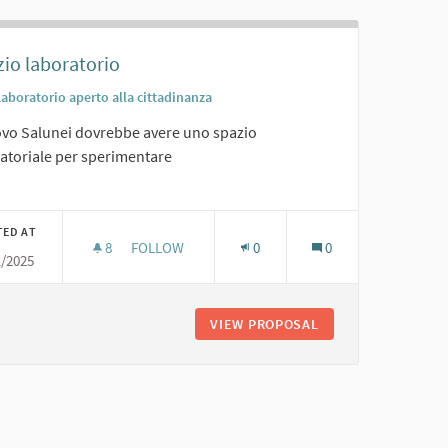
io laboratorio
Laboratorio aperto alla cittadinanza
ovo Salunei dovrebbe avere uno spazio
atoriale per sperimentare
er results for category:
TED AT
8
8 FOLLOWERS
FOLLOW
0
0
1/2025
SPAZIO LABORATORIO
VIEW PROPOSAL
SPAZIO LABORATOR