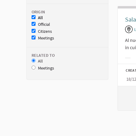
ORIGIN
All
Sala
Official
Citizens
Meetings
Al nu
in cu
RELATED TO
All
Filt
Meetings
CREA
18/1