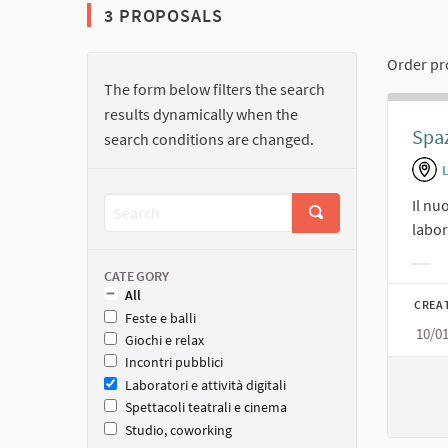
3 PROPOSALS
Order pr
The form below filters the search
results dynamically when the
Spaz
search conditions are changed.
Il nu
labor
Filt
CATEGORY
All
CREA
Feste e balli
10/0
Giochi e relax
Incontri pubblici
Laboratori e attività digitali
Spettacoli teatrali e cinema
Studio, coworking