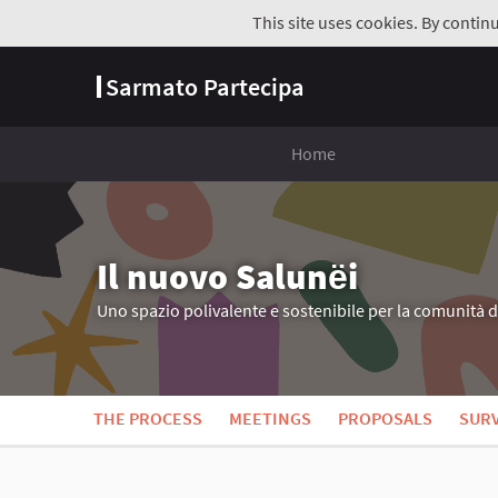
This site uses cookies. By contin
Sarmato Partecipa
Home
Il nuovo Salunёi
Uno spazio polivalente e sostenibile per la comunità 
THE PROCESS
MEETINGS
PROPOSALS
SUR