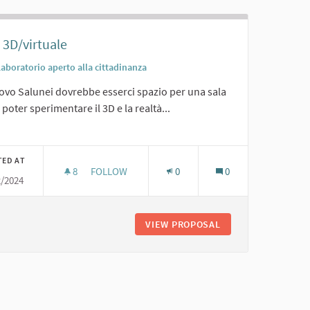
 3D/virtuale
Laboratorio aperto alla cittadinanza
ovo Salunei dovrebbe esserci spazio per una sala
i poter sperimentare il 3D e la realtà...
er results for category:
TED AT
8
8 FOLLOWERS
FOLLOW
0
0
2/2024
SALA 3D/VIRTUALE
VIEW PROPOSAL
SALA 3D/VIRTUALE