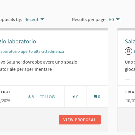
oposals by:
Recent
Results per page:
50
io laboratorio
Sala
Laboratorio aperto alla cittadinanza
ovo Salunei dovrebbe avere uno spazio
Uno s
atoriale per sperimentare
gioc
er results for category:
Filt
TED AT
CREA
8
8 FOLLOWERS
FOLLOW
0
0
1/2025
10/0
SPAZIO LABORATORIO
VIEW PROPOSAL
SPAZIO LABORATOR