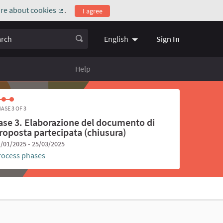
re about cookies
.
I agree
(External link)
ch
Sign In
English
Choose language
Scegli la l
Help
ASE 3 OF 3
ase 3. Elaborazione del documento di
roposta partecipata (chiusura)
/01/2025 - 25/03/2025
rocess phases