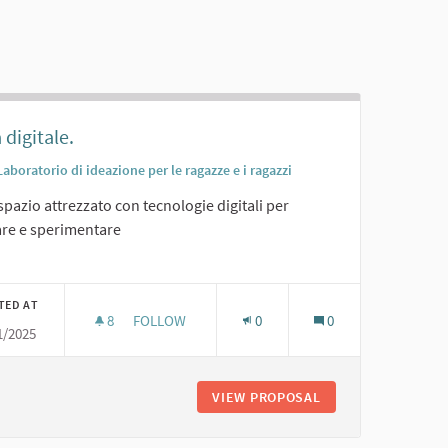
 digitale.
Laboratorio di ideazione per le ragazze e i ragazzi
pazio attrezzato con tecnologie digitali per
are e sperimentare
er results for category:
TED AT
8
8 FOLLOWERS
FOLLOW
0
0
1/2025
SALA DIGITALE.
IO
VIEW PROPOSAL
SALA DIGITALE.