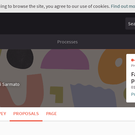
uing to browse the site, you agree to our use of cookies.
Find out mo
Sear
Processes
PH
F
p
di Sarmato
01
P
VEY
PROPOSALS
PAGE