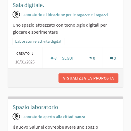
Sala digitale.
Laboratorio di ideazione per le ragazze e i ragazzi
Uno spazio attrezzato con tecnologie digitali per
giocare e sperimentare
Filtra i risultati per categoria: Laboratori e attività digitali
Laboratori e attività digitali
CREATO IL
8
8 SOSTENITORI
SEGUI
0
0
10/01/2025
SALA DIGITALE.
VISUALIZZA LA PROPOSTA
SALA DI
Spazio laboratorio
Laboratorio aperto alla cittadinanza
Il nuovo Salunei dovrebbe avere uno spazio