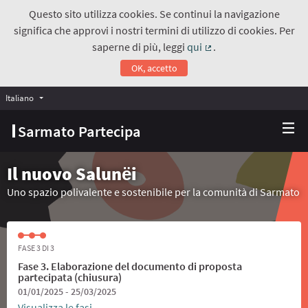
Questo sito utilizza cookies. Se continui la navigazione
significa che approvi i nostri termini di utilizzo di cookies. Per
saperne di più, leggi
qui
.
(Collegamento estern
OK, accetto
Italiano
Choose language
Scegli la lingua
Sarmato Partecipa
Il nuovo Salunёi
Uno spazio polivalente e sostenibile per la comunità di Sarmato
FASE 3 DI 3
Fase 3. Elaborazione del documento di proposta
partecipata (chiusura)
01/01/2025 - 25/03/2025
Visualizza le fasi