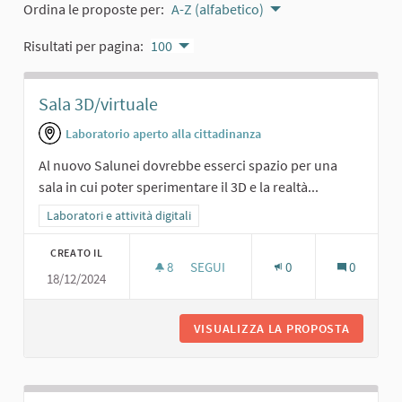
Ordina le proposte per:
A-Z (alfabetico)
Risultati per pagina:
100
Sala 3D/virtuale
Laboratorio aperto alla cittadinanza
Al nuovo Salunei dovrebbe esserci spazio per una
sala in cui poter sperimentare il 3D e la realtà...
Filtra i risultati per categoria: Laboratori e attività digitali
Laboratori e attività digitali
CREATO IL
8
8 SOSTENITORI
SEGUI
0
0
18/12/2024
SALA 3D/VIRTUALE
VISUALIZZA LA PROPOSTA
SALA 3D